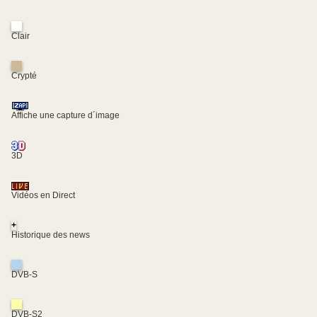
Clair
Crypté
Affiche une capture d´image
3D
Vidéos en Direct
+
Historique des news
DVB-S
DVB-S2