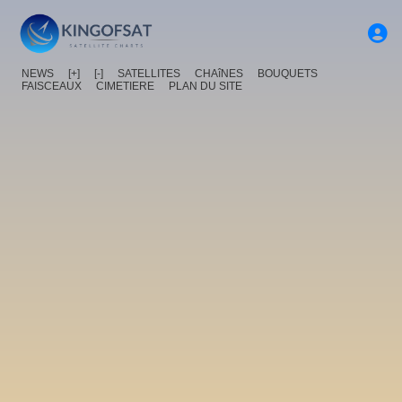
NEWS
[+]
[-]
SATELLITES
CHAîNES
BOUQUETS
FAISCEAUX
CIMETIERE
PLAN DU SITE