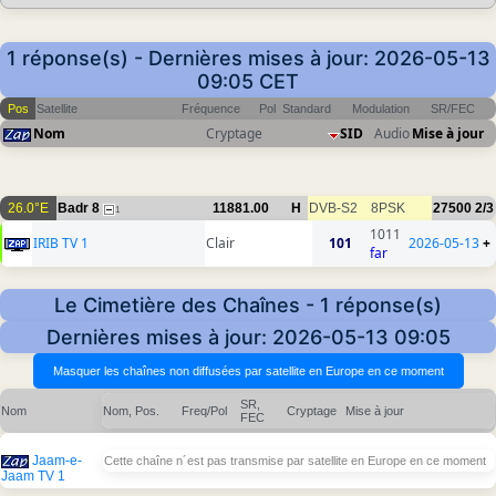
1 réponse(s) - Dernières mises à jour: 2026-05-13
09:05 CET
Pos
Satellite
Fréquence
Pol
Standard
Modulation
SR/FEC
Nom
Cryptage
SID
Audio
Mise à jour
26.0°E
Badr 8
11881.00
H
DVB-S2
8PSK
27500
2/3
1
1011
IRIB TV 1
Clair
101
2026-05-13
+
far
Le Cimetière des Chaînes - 1 réponse(s)
Dernières mises à jour: 2026-05-13 09:05
SR,
Nom
Nom, Pos.
Freq/Pol
Cryptage
Mise à jour
FEC
Jaam-e-
Cette chaîne n´est pas transmise par satellite en Europe en ce moment
Jaam TV 1