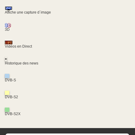
Affiche une capture d´image
3D
Vidéos en Direct
+
Historique des news
DVB-S
DVB-S2
DVB-S2X