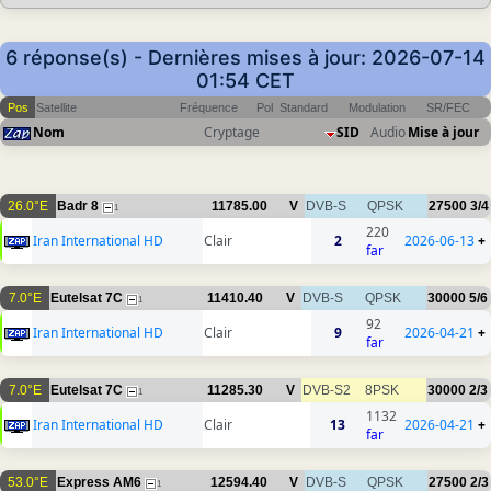
6 réponse(s) - Dernières mises à jour: 2026-07-14
01:54 CET
Pos
Satellite
Fréquence
Pol
Standard
Modulation
SR/FEC
Nom
Cryptage
SID
Audio
Mise à jour
26.0°E
Badr 8
11785.00
V
DVB-S
QPSK
27500
3/4
1
220
Iran International HD
Clair
2
2026-06-13
+
far
7.0°E
Eutelsat 7C
11410.40
V
DVB-S
QPSK
30000
5/6
1
92
Iran International HD
Clair
9
2026-04-21
+
far
7.0°E
Eutelsat 7C
11285.30
V
DVB-S2
8PSK
30000
2/3
1
1132
Iran International HD
Clair
13
2026-04-21
+
far
53.0°E
Express AM6
12594.40
V
DVB-S
QPSK
27500
2/3
1