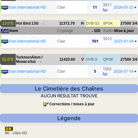
3011
Iran International HD
Clair
11
2026-03-22
+
far
13.0°E
Hot Bird 13G
11372.70
H
DVB-S2
8PSK
27500
3/4
1
Nom
Cryptage
SID
Audio
Mise à jour
5012
Iran International HD
Clair
501
2025-01-04
+
TurkmenÄlem /
52.0°E
11420.60
V
DVB-S
QPSK
27500
3/4
MonacoSat
1
1502
Iran International HD
Clair
5
2026-07-14
+
far
Le Cimetière des Chaînes
AUCUN RESULTAT TROUVE
Corrections / mises à jour
Légende
8K - Ultra HD