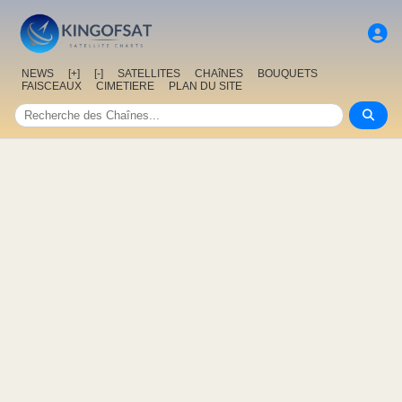
NEWS
[+]
[-]
SATELLITES
CHAîNES
BOUQUETS
FAISCEAUX
CIMETIERE
PLAN DU SITE