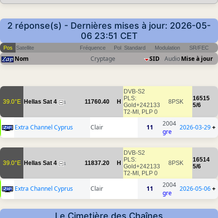
2 réponse(s) - Dernières mises à jour: 2026-05-
06 23:51 CET
Pos
Satellite
Fréquence
Pol
Standard
Modulation
SR/FEC
Nom
Cryptage
SID
Audio
Mise à jour
DVB-S2
PLS:
16515
39.0°E
Hellas Sat 4
11760.40
H
8PSK
1
Gold+242133
5/6
T2-MI, PLP 0
2004
Extra Channel Cyprus
Clair
11
2026-03-29
+
gre
DVB-S2
PLS:
16514
39.0°E
Hellas Sat 4
11837.20
H
8PSK
1
Gold+242133
5/6
T2-MI, PLP 0
2004
Extra Channel Cyprus
Clair
11
2026-05-06
+
gre
Le Cimetière des Chaînes