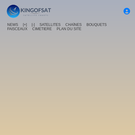
NEWS
[+]
[-]
SATELLITES
CHAîNES
BOUQUETS
FAISCEAUX
CIMETIERE
PLAN DU SITE