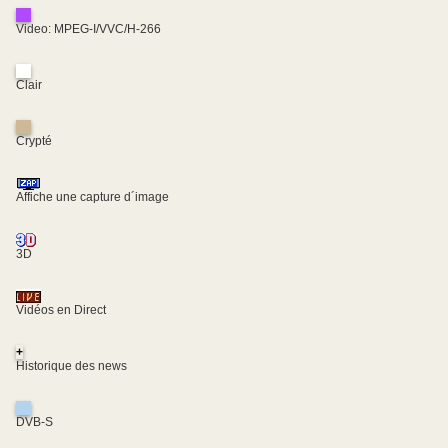
Video: MPEG-I/VVC/H-266
Clair
Crypté
Affiche une capture d´image
3D
Vidéos en Direct
+
Historique des news
DVB-S