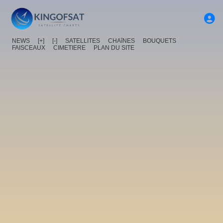
NEWS
[+]
[-]
SATELLITES
CHAîNES
BOUQUETS
FAISCEAUX
CIMETIERE
PLAN DU SITE