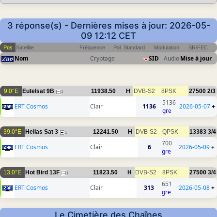
3 réponse(s) - Dernières mises à jour: 2026-05-
09 12:12 CET
Pos
Satellite
Fréquence
Pol
Standard
Modulation
SR/FEC
Nom
Cryptage
SID
Audio
Mise à jour
9.0°E
Eutelsat 9B
11938.50
H
DVB-S2
8PSK
27500
2/3
1
5136
ERT Cosmos
Clair
1136
2026-05-07
+
gre
39.0°E
Hellas Sat 3
12241.50
H
DVB-S2
QPSK
13383
3/4
1
700
ERT Cosmos
Clair
6
2026-05-09
+
gre
13.0°E
Hot Bird 13F
11823.50
H
DVB-S2
8PSK
27500
3/4
1
651
ERT Cosmos
Clair
313
2026-05-08
+
gre
Le Cimetière des Chaînes