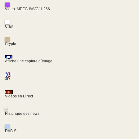
Video: MPEG-I/VVC/H-266
Clair
Crypté
Affiche une capture d´image
3D
Vidéos en Direct
+
Historique des news
DVB-S