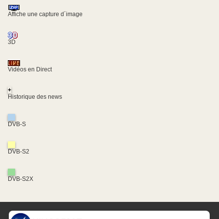
Affiche une capture d´image
3D
Vidéos en Direct
+
Historique des news
DVB-S
DVB-S2
DVB-S2X