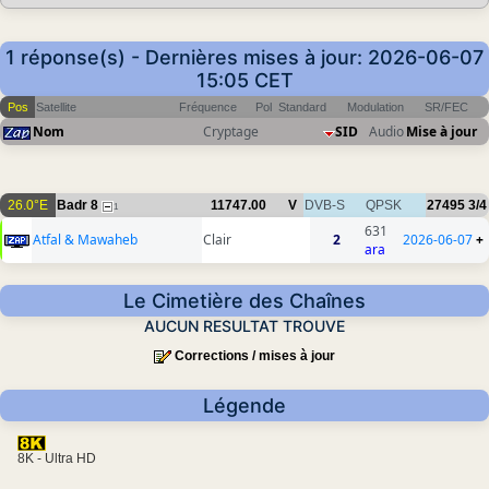
1 réponse(s) - Dernières mises à jour: 2026-06-07
15:05 CET
Pos
Satellite
Fréquence
Pol
Standard
Modulation
SR/FEC
Nom
Cryptage
SID
Audio
Mise à jour
26.0°E
Badr 8
11747.00
V
DVB-S
QPSK
27495
3/4
1
631
Atfal & Mawaheb
Clair
2
2026-06-07
+
ara
Le Cimetière des Chaînes
AUCUN RESULTAT TROUVE
Corrections / mises à jour
Légende
8K - Ultra HD