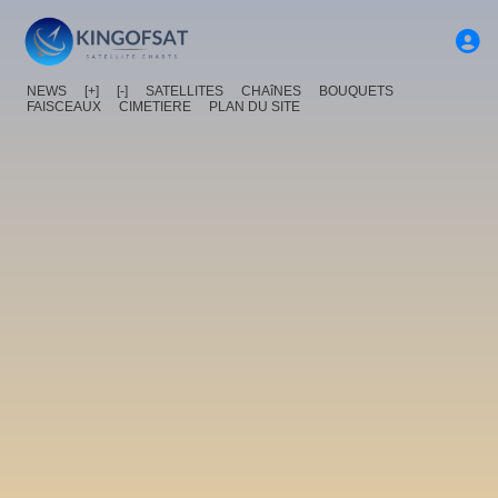
NEWS
[+]
[-]
SATELLITES
CHAîNES
BOUQUETS
FAISCEAUX
CIMETIERE
PLAN DU SITE