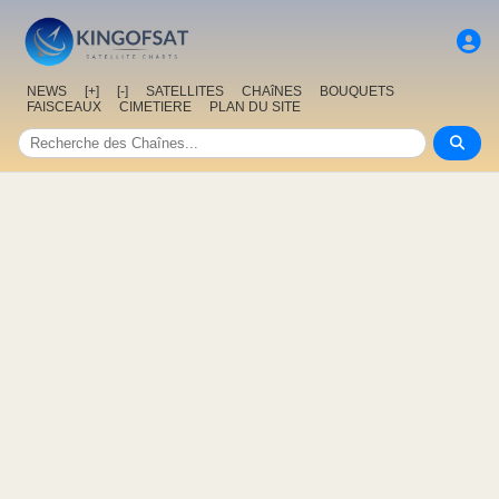
NEWS
[+]
[-]
SATELLITES
CHAîNES
BOUQUETS
FAISCEAUX
CIMETIERE
PLAN DU SITE