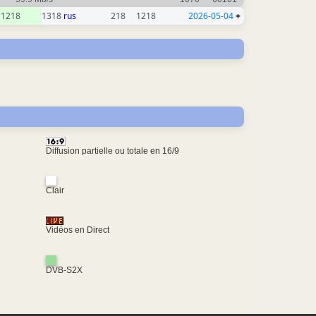
1218
1318
rus
218
1218
2026-05-04
+
Diffusion partielle ou totale en 16/9
Clair
Vidéos en Direct
DVB-S2X