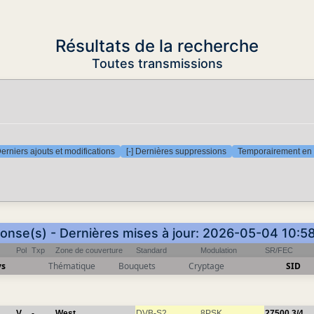
Résultats de la recherche
Toutes transmissions
Derniers ajouts et modifications
[-] Dernières suppressions
Temporairement en 
ponse(s) - Dernières mises à jour: 2026-05-04 10:5
Pol
Txp
Zone de couverture
Standard
Modulation
SR/FEC
ys
Thématique
Bouquets
Cryptage
SID
V
-
West
DVB-S2
8PSK
27500
3/4