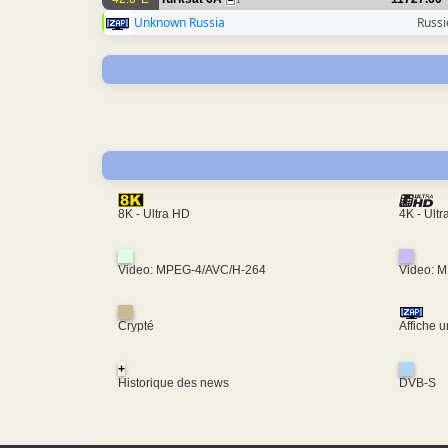
1
Unknown Russia
Russi
4K - Ult
8K - Ultra HD
Video: MPEG-4/AVC/H-264
Video: 
Crypté
Affiche 
+
Historique des news
DVB-S