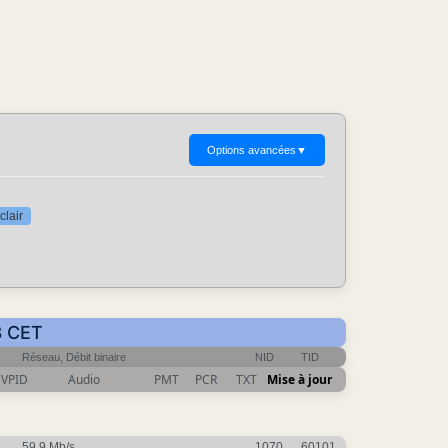
Options avancées
▼
clair
8 CET
Réseau, Débit binaire
NID
TID
VPID
Audio
PMT
PCR
TXT
Mise à jour
59.9 Mb/s
1070
60101