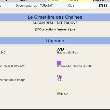
e
Documentaires
TURKSAT
Clair
17318
Le Cimetière des Chaînes
AUCUN RESULTAT TROUVE
Corrections / mises à jour
Légende
ra HD
Haute définition
MPEG-H/HEVC/H-265
Video: MPEG-I/VVC/H-266
une capture d´image
3D
DVB-S2