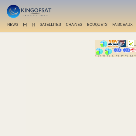
NEWS
[+]
[-]
SATELLITES
CHAîNES
BOUQUETS
FAISCEAUX