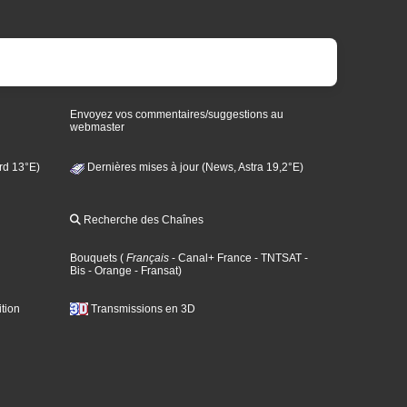
Envoyez vos commentaires/suggestions au
webmaster
rd 13°E)
Dernières mises à jour (News, Astra 19,2°E)
Recherche des Chaînes
Bouquets
(
Français
- Canal+ France
- TNTSAT
-
Bis
- Orange
- Fransat
)
tion
Transmissions en 3D