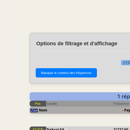
Options de filtrage et d'affichage
[+] 
1 ré
Pos
Satellite
Fréquence
Nom
Pa
42.0°E
Turksat 6A
11727.60