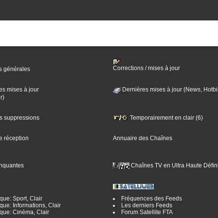
Corrections / mises à jour
s générales
es mises à jour
Dernières mises à jour (News, Hotbi
r)
es suppressions
Temporairement en clair (6)
e réception
Annuaire des Chaînes
nquantes
Chaînes TV en Ultra Haute Défini
ue: Sport, Clair
Fréquences des Feeds
ue: Informations, Clair
Les derniers Feeds
que: Cinéma, Clair
Forum Satellite FTA