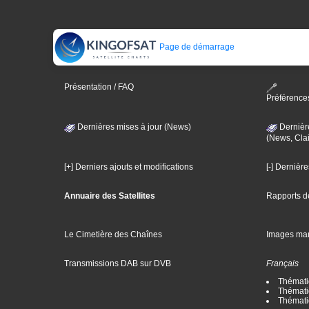
Page de démarrage
Présentation / FAQ
Préférence
Dernières mises à jour (News)
Dernièr
(News, Clai
[+] Derniers ajouts et modifications
[-] Dernièr
Annuaire des Satellites
Rapports d
Le Cimetière des Chaînes
Images ma
Transmissions DAB sur DVB
Français
Thématiq
Thématiq
Thémati