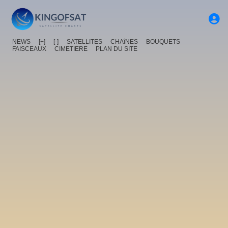
NEWS
[+]
[-]
SATELLITES
CHAîNES
BOUQUETS
FAISCEAUX
CIMETIERE
PLAN DU SITE