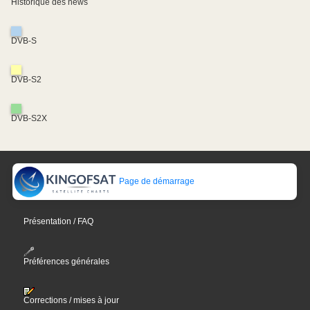
Historique des news
DVB-S
DVB-S2
DVB-S2X
Page de démarrage
Présentation / FAQ
Préférences générales
Corrections / mises à jour