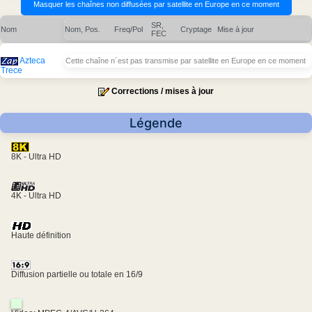
SR,
Nom
Nom, Pos.
Freq/Pol
Cryptage
Mise à jour
FEC
Azteca
Cette chaîne n´est pas transmise par satellite en Europe en ce moment
Trece
Corrections / mises à jour
Légende
8K - Ultra HD
4K - Ultra HD
Haute définition
Diffusion partielle ou totale en 16/9