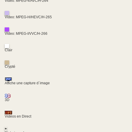
Video: MPEG-4/AVC/H-264
Video: MPEG-H/HEVC/H-265
Video: MPEG-I/VVC/H-266
Clair
Crypté
Affiche une capture d´image
3D
Vidéos en Direct
+