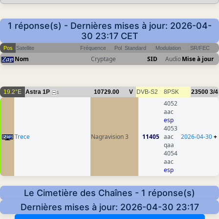
1 réponse(s) - Dernières mises à jour: 2026-04-
30 23:17 CET
Pos
Satellite
Fréquence
Pol
Standard
Modulation
SR/FEC
Nom
Cryptage
SID
Audio
Mise à jour
19.2°E
Astra 1P
10729.00
V
DVB-S2
8PSK
23500
3/4
1
4052
aac
esp
4053
Trece
Nagravision 3
11405
aac
2026-04-30
+
qaa
4054
aac
esp
Le Cimetière des Chaînes - 1 réponse(s)
Dernières mises à jour: 2026-04-30 23:17