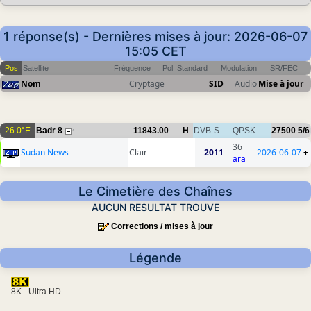
1 réponse(s) - Dernières mises à jour: 2026-06-07
15:05 CET
Pos
Satellite
Fréquence
Pol
Standard
Modulation
SR/FEC
Nom
Cryptage
SID
Audio
Mise à jour
26.0°E
Badr 8
11843.00
H
DVB-S
QPSK
27500
5/6
1
36
Sudan News
Clair
2011
2026-06-07
+
ara
Le Cimetière des Chaînes
AUCUN RESULTAT TROUVE
Corrections / mises à jour
Légende
8K - Ultra HD