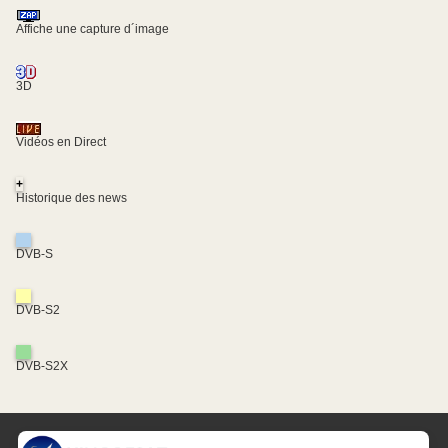
Affiche une capture d´image
3D
Vidéos en Direct
+
Historique des news
DVB-S
DVB-S2
DVB-S2X