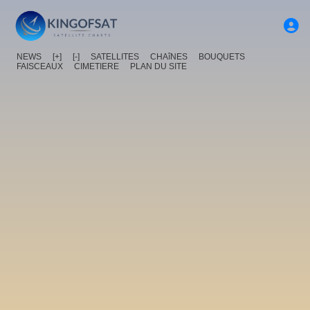
NEWS
[+]
[-]
SATELLITES
CHAîNES
BOUQUETS
FAISCEAUX
CIMETIERE
PLAN DU SITE