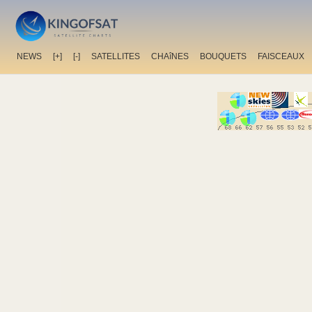
NEWS
[+]
[-]
SATELLITES
CHAîNES
BOUQUETS
FAISCEAUX