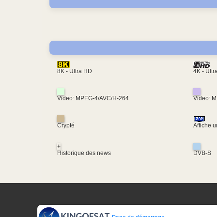
4K - Ult
8K - Ultra HD
Video: MPEG-4/AVC/H-264
Video: 
Crypté
Affiche 
+
Historique des news
DVB-S