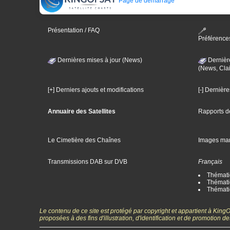
Page de démarrage
Présentation / FAQ
Préférence
Dernières mises à jour (News)
Dernièr
(News, Clai
[+] Derniers ajouts et modifications
[-] Dernièr
Annuaire des Satellites
Rapports d
Le Cimetière des Chaînes
Images ma
Transmissions DAB sur DVB
Français
Thématiq
Thématiq
Thémati
Le contenu de ce site est protégé par copyright et appartient à Kin
proposées à des fins d'illustration, d'identification et de promotion