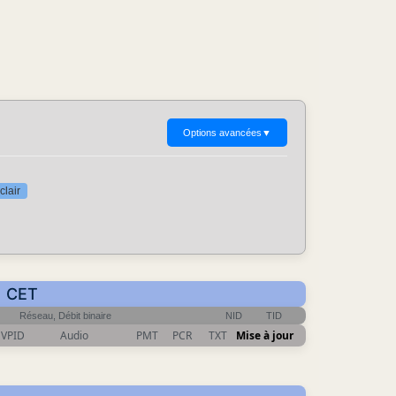
Options avancées
▼
clair
1 CET
Réseau, Débit binaire
NID
TID
VPID
Audio
PMT
PCR
TXT
Mise à jour