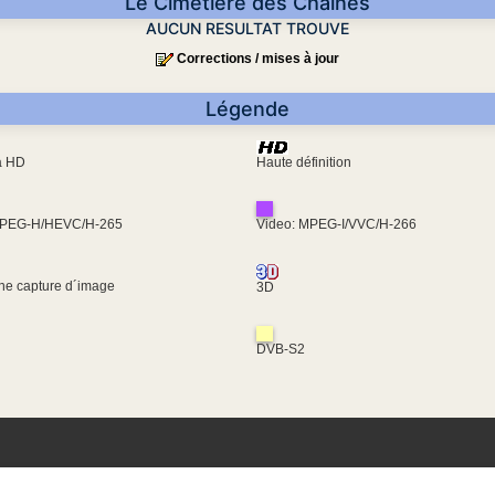
Le Cimetière des Chaînes
AUCUN RESULTAT TROUVE
Corrections / mises à jour
Légende
ra HD
Haute définition
MPEG-H/HEVC/H-265
Video: MPEG-I/VVC/H-266
une capture d´image
3D
DVB-S2