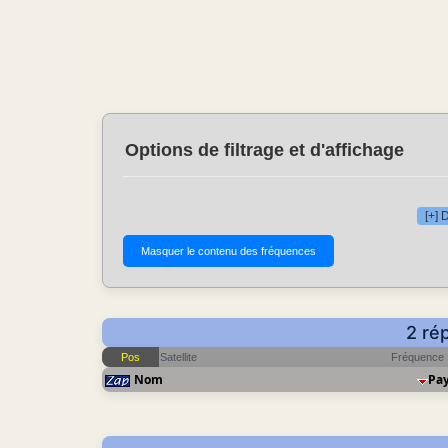
Options de filtrage et d'affichage
[+] 
2 ré
Pos
Satellite
Fréquence
Nom
Pa