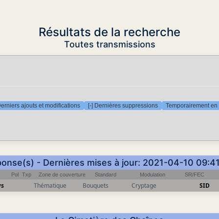
Résultats de la recherche
Toutes transmissions
Derniers ajouts et modifications
[-] Dernières suppressions
Temporairement en 
ponse(s) - Dernières mises à jour: 2021-04-10 09:4
Pol
Txp
Zone de couverture
Standard
Modulation
SR/FEC
ys
Thématique
Bouquets
Cryptage
SID