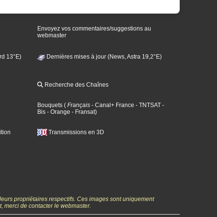
Envoyez vos commentaires/suggestions au
webmaster
rd 13°E)
Dernières mises à jour (News, Astra 19,2°E)
Recherche des Chaînes
Bouquets
(
Français
- Canal+ France
- TNTSAT
-
Bis
- Orange
- Fransat
)
tion
Transmissions en 3D
 leurs propriétaires respectifs. Ces images sont uniquement
ht, merci de contacter le webmaster.