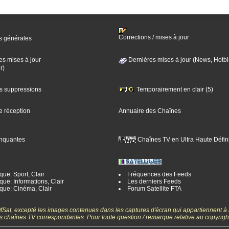
Corrections / mises à jour
s générales
es mises à jour
Dernières mises à jour (News, Hotbi
r)
es suppressions
Temporairement en clair (5)
e réception
Annuaire des Chaînes
nquantes
Chaînes TV en Ultra Haute Défini
ue: Sport, Clair
Fréquences des Feeds
ue: Informations, Clair
Les derniers Feeds
que: Cinéma, Clair
Forum Satellite FTA
gOfSat, excepté les images contenues dans les captures d'écran qui appartiennent à
 des chaînes TV correspondantes. Pour toute question / remarque relative au copyrig