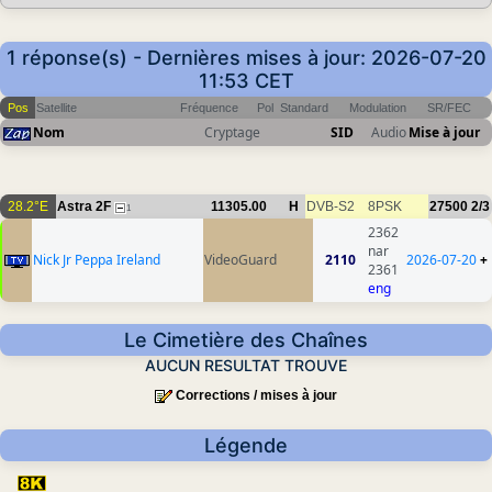
1 réponse(s) - Dernières mises à jour: 2026-07-20
11:53 CET
Pos
Satellite
Fréquence
Pol
Standard
Modulation
SR/FEC
Nom
Cryptage
SID
Audio
Mise à jour
28.2°E
Astra 2F
11305.00
H
DVB-S2
8PSK
27500
2/3
1
2362
nar
Nick Jr Peppa Ireland
VideoGuard
2110
2026-07-20
+
2361
eng
Le Cimetière des Chaînes
AUCUN RESULTAT TROUVE
Corrections / mises à jour
Légende