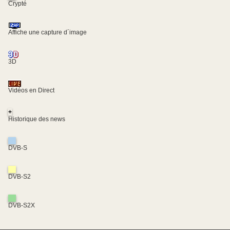
Crypté
Affiche une capture d´image
3D
Vidéos en Direct
+
Historique des news
DVB-S
DVB-S2
DVB-S2X