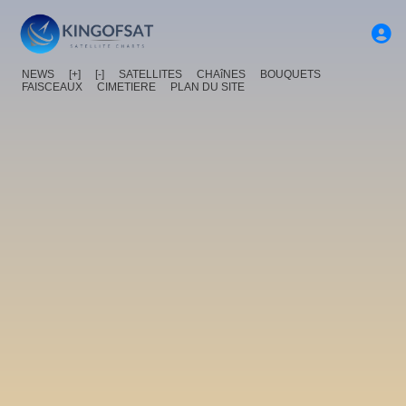
NEWS
[+]
[-]
SATELLITES
CHAîNES
BOUQUETS
FAISCEAUX
CIMETIERE
PLAN DU SITE