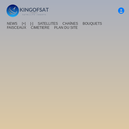
NEWS
[+]
[-]
SATELLITES
CHAîNES
BOUQUETS
FAISCEAUX
CIMETIERE
PLAN DU SITE