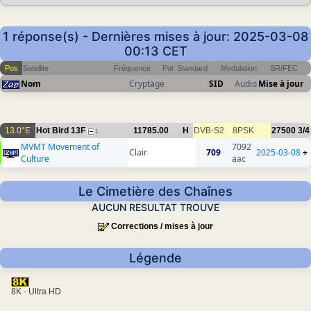
1 réponse(s) - Dernières mises à jour: 2025-03-08
00:13 CET
Pos
Satellite
Fréquence
Pol
Standard
Modulation
SR/FEC
Nom
Cryptage
SID
Audio
Mise à jour
13.0°E
Hot Bird 13F
11785.00
H
DVB-S2
8PSK
27500
3/4
1
MVMT Movement of
7092
Clair
709
2025-03-08
+
Culture
aac
Le Cimetière des Chaînes
AUCUN RESULTAT TROUVE
Corrections / mises à jour
Légende
8K - Ultra HD