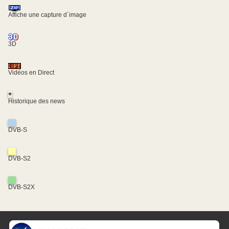
Affiche une capture d´image
3D
Vidéos en Direct
+
Historique des news
DVB-S
DVB-S2
DVB-S2X