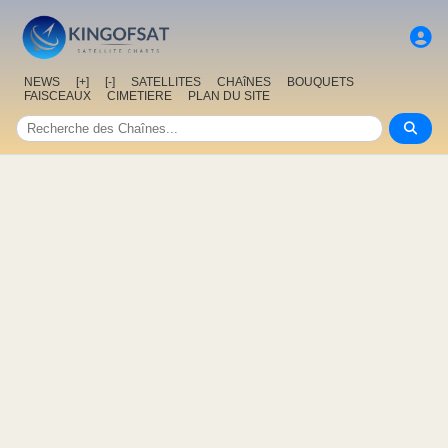
NEWS
[+]
[-]
SATELLITES
CHAîNES
BOUQUETS
FAISCEAUX
CIMETIERE
PLAN DU SITE