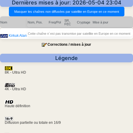
Dernières mises à jour: 2026-05-04 23:04
SR,
Nom
Nom, Pos.
Freq/Pol
Cryptage
Mise à jour
FEC
Cette chaîne n´est pas transmise par satellite en Europe en ce moment
Kirkuk Alan
Corrections / mises à jour
Légende
8K - Ultra HD
4K - Ultra HD
Haute définition
Diffusion partielle ou totale en 16/9