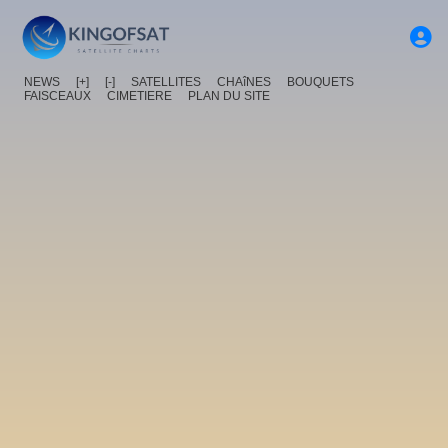
NEWS
[+]
[-]
SATELLITES
CHAîNES
BOUQUETS
FAISCEAUX
CIMETIERE
PLAN DU SITE