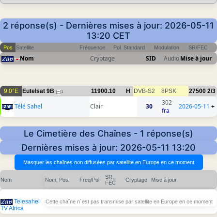
2 réponse(s) - Dernières mises à jour: 2026-05-11
13:20 CET
Pos
Satellite
Fréquence
Pol
Standard
Modulation
SR/FEC
Nom
Cryptage
SID
Audio
Mise à jour
9.0°E
Eutelsat 9B
11900.10
H
DVB-S2
8PSK
27500
2/3
1
302
Télé Sahel
Clair
30
2026-05-11
+
fra
Le Cimetière des Chaînes - 1 réponse(s)
Dernières mises à jour: 2026-05-11 13:20
SR,
Nom
Nom, Pos.
Freq/Pol
Cryptage
Mise à jour
FEC
Telesahel
Cette chaîne n´est pas transmise par satellite en Europe en ce moment
TV Africa