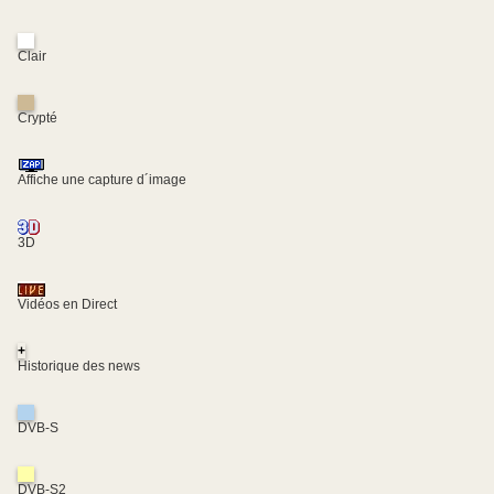
Clair
Crypté
Affiche une capture d´image
3D
Vidéos en Direct
+
Historique des news
DVB-S
DVB-S2