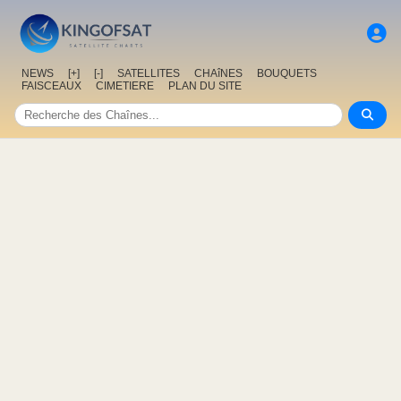
NEWS
[+]
[-]
SATELLITES
CHAîNES
BOUQUETS
FAISCEAUX
CIMETIERE
PLAN DU SITE