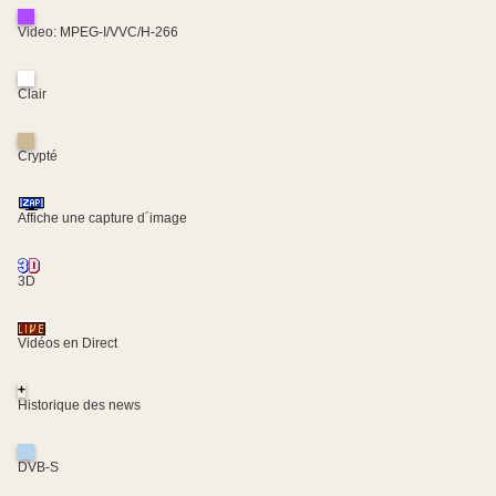
Video: MPEG-I/VVC/H-266
Clair
Crypté
Affiche une capture d´image
3D
Vidéos en Direct
+
Historique des news
DVB-S