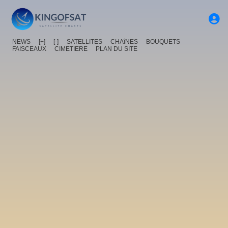
NEWS
[+]
[-]
SATELLITES
CHAîNES
BOUQUETS
FAISCEAUX
CIMETIERE
PLAN DU SITE