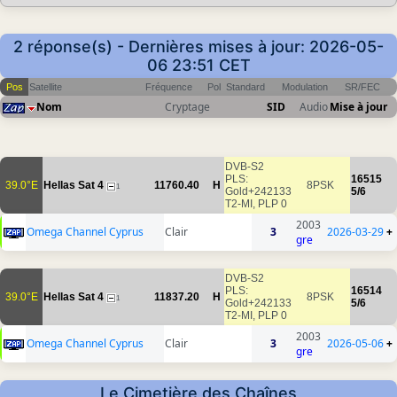
2 réponse(s) - Dernières mises à jour: 2026-05-
06 23:51 CET
Pos
Satellite
Fréquence
Pol
Standard
Modulation
SR/FEC
Nom
Cryptage
SID
Audio
Mise à jour
DVB-S2
PLS:
16515
39.0°E
Hellas Sat 4
11760.40
H
8PSK
1
Gold+242133
5/6
T2-MI, PLP 0
2003
Omega Channel Cyprus
Clair
3
2026-03-29
+
gre
DVB-S2
PLS:
16514
39.0°E
Hellas Sat 4
11837.20
H
8PSK
1
Gold+242133
5/6
T2-MI, PLP 0
2003
Omega Channel Cyprus
Clair
3
2026-05-06
+
gre
Le Cimetière des Chaînes