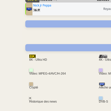
1
Nick Jr Peppa
Roya
4K - Ult
8K - Ultra HD
Video: MPEG-4/AVC/H-264
Video: 
Crypté
Affiche 
+
Historique des news
DVB-S