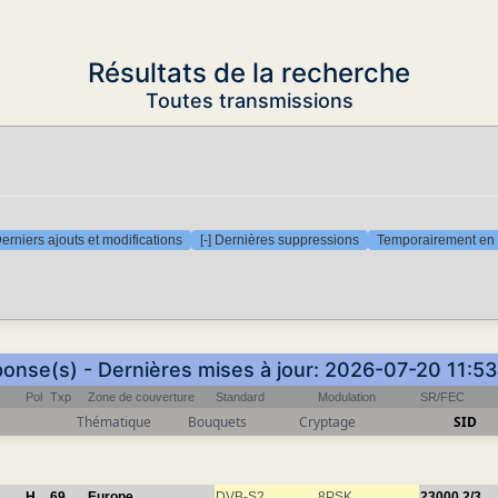
Résultats de la recherche
Toutes transmissions
Derniers ajouts et modifications
[-] Dernières suppressions
Temporairement en 
ponse(s) - Dernières mises à jour: 2026-07-20 11:5
Pol
Txp
Zone de couverture
Standard
Modulation
SR/FEC
Thématique
Bouquets
Cryptage
SID
H
69
Europe
DVB-S2
8PSK
23000
2/3