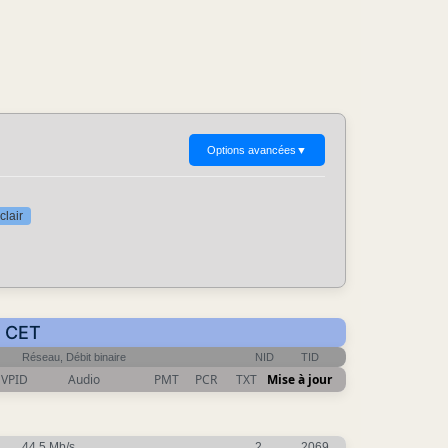
Options avancées
▼
clair
3 CET
Réseau, Débit binaire
NID
TID
VPID
Audio
PMT
PCR
TXT
Mise à jour
44.5 Mb/s
2
2069