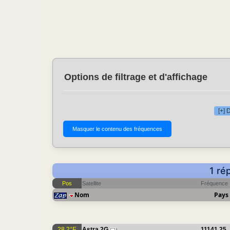
Options de filtrage et d'affichage
[+] 
1 ré
Pos
Satellite
Fréquence
Nom
Pays
28.2°E
Astra 2G
11141.25