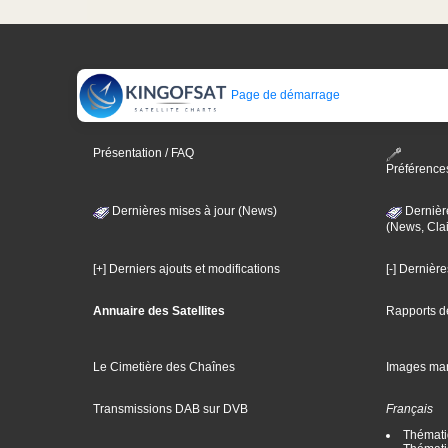
Page de démarrage
Présentation / FAQ
Préférence
Dernières mises à jour (News)
Dernièr
(News, Clai
[+] Derniers ajouts et modifications
[-] Dernièr
Annuaire des Satellites
Rapports d
Le Cimetière des Chaînes
Images ma
Transmissions DAB sur DVB
Français
Thématiq