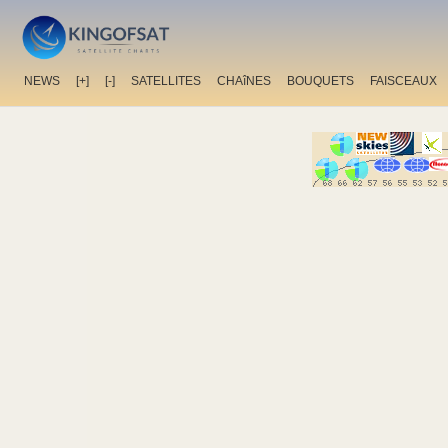
NEWS
[+]
[-]
SATELLITES
CHAîNES
BOUQUETS
FAISCEAUX