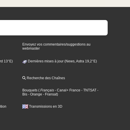
Envoyez vos commentaires/suggestions au
webmaster
rd 13°E)
Dernières mises à jour (News, Astra 19,2°E)
Recherche des Chaînes
Bouquets
(
Français
- Canal+ France
- TNTSAT
-
Bis
- Orange
- Fransat
)
tion
Transmissions en 3D