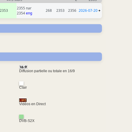
2355 nar
2353
268
2353
2356
2026-07-20
+
2354
eng
Diffusion partielle ou totale en 16/9
Clair
Vidéos en Direct
DVB-S2X