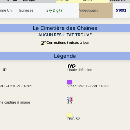
ume Uni
Jeunesse
Sky Digital
VideoGuard
51092
Le Cimetière des Chaînes
AUCUN RESULTAT TROUVE
Corrections / mises à jour
Légende
ra HD
Haute définition
MPEG-H/HEVC/H-265
Video: MPEG-I/VVC/H-266
une capture d´image
3D
DVB-S2