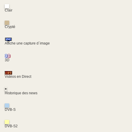
Clair
Crypté
Affiche une capture d´image
3D
Vidéos en Direct
+
Historique des news
DVB-S
DVB-S2