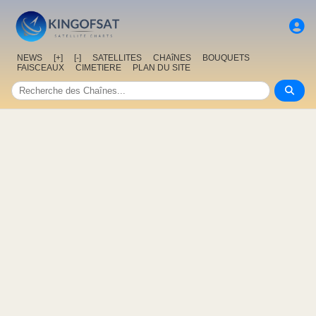
NEWS
[+]
[-]
SATELLITES
CHAîNES
BOUQUETS
FAISCEAUX
CIMETIERE
PLAN DU SITE