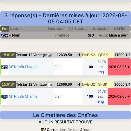
3 réponse(s) - Dernières mises à jour: 2026-08-
05 04:05 CET
Pos
Satellite
Fréquence
Pol
Standard
Modulation
SR/FEC
Nom
Cryptage
SID
Audio
Mise à jour
15.0°W
Telstar 12 Vantage
12639.50
H
DVB-S2
QPSK
11000
1/2
1
6178
MTN Info Channel
Clair
100
aac
2026-08-05
+
eng
15.0°W
Telstar 12 Vantage
12666.60
H
DVB-S2
8PSK
30000
3/4
1
6178
MTN Info Channel
Clair
100
aac
2026-08-05
+
eng
Le Cimetière des Chaînes
AUCUN RESULTAT TROUVE
Corrections / mises à jour