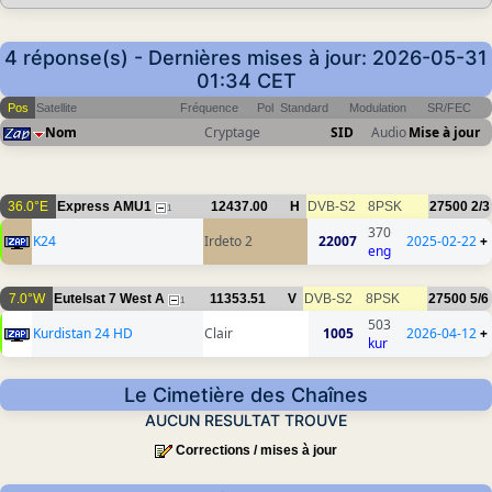
4 réponse(s) - Dernières mises à jour: 2026-05-31
01:34 CET
Pos
Satellite
Fréquence
Pol
Standard
Modulation
SR/FEC
Nom
Cryptage
SID
Audio
Mise à jour
36.0°E
Express AMU1
12437.00
H
DVB-S2
8PSK
27500
2/3
1
370
K24
Irdeto 2
22007
2025-02-22
+
eng
7.0°W
Eutelsat 7 West A
11353.51
V
DVB-S2
8PSK
27500
5/6
1
503
Kurdistan 24 HD
Clair
1005
2026-04-12
+
kur
Le Cimetière des Chaînes
AUCUN RESULTAT TROUVE
Corrections / mises à jour