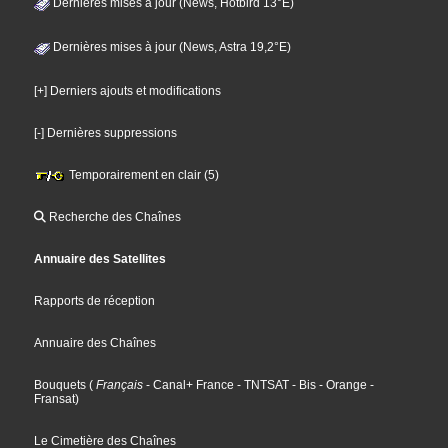
Dernières mises à jour (News, Hotbird 13°E)
Dernières mises à jour (News, Astra 19,2°E)
[+] Derniers ajouts et modifications
[-] Dernières suppressions
Temporairement en clair (5)
Recherche des Chaînes
Annuaire des Satellites
Rapports de réception
Annuaire des Chaînes
Bouquets
(
Français
- Canal+ France
- TNTSAT
- Bis
- Orange
-
Fransat
)
Le Cimetière des Chaînes