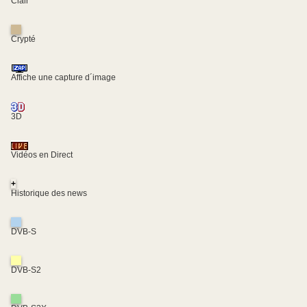
Clair
Crypté
Affiche une capture d´image
3D
Vidéos en Direct
+
Historique des news
DVB-S
DVB-S2