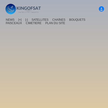
NEWS
[+]
[-]
SATELLITES
CHAîNES
BOUQUETS
FAISCEAUX
CIMETIERE
PLAN DU SITE