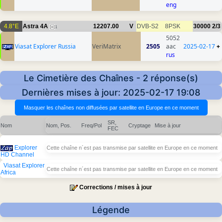
eng
4.8°E
Astra 4A
12207.00
V
DVB-S2
8PSK
30000
2/3
1
5052
Viasat Explorer Russia
VeriMatrix
2505
aac
2025-02-17
+
rus
Le Cimetière des Chaînes - 2 réponse(s)
Dernières mises à jour: 2025-02-17 19:08
SR,
Nom
Nom, Pos.
Freq/Pol
Cryptage
Mise à jour
FEC
Explorer
Cette chaîne n´est pas transmise par satellite en Europe en ce moment
HD Channel
Viasat Explorer
Cette chaîne n´est pas transmise par satellite en Europe en ce moment
Africa
Corrections / mises à jour
Légende