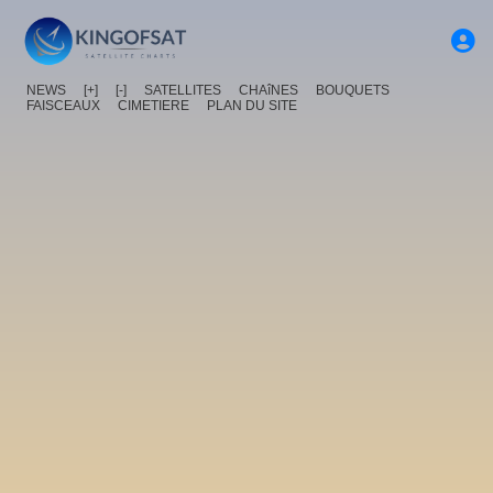
NEWS
[+]
[-]
SATELLITES
CHAîNES
BOUQUETS
FAISCEAUX
CIMETIERE
PLAN DU SITE