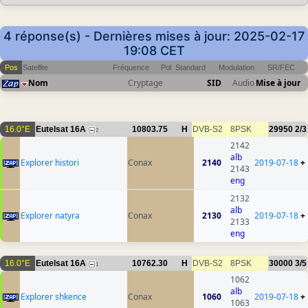
4 réponse(s) - Dernières mises à jour: 2025-02-17
19:08 CET
Pos
Satellite
Fréquence
Pol
Standard
Modulation
SR/FEC
Nom
Cryptage
SID
Audio
Mise à jour
16.0°E
Eutelsat 16A
10803.75
H
DVB-S2
8PSK
29950
2/3
2
2142
alb
Explorer histori
Conax
2140
2019-07-18
+
2143
eng
2132
alb
Explorer natyra
Conax
2130
2019-07-18
+
2133
eng
16.0°E
Eutelsat 16A
10762.30
H
DVB-S2
8PSK
30000
3/5
1
1062
alb
Explorer shkence
Conax
1060
2019-07-18
+
1063