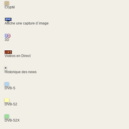
Crypté
Affiche une capture d´image
3D
Vidéos en Direct
+
Historique des news
DVB-S
DVB-S2
DVB-S2X