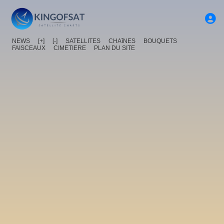
NEWS
[+]
[-]
SATELLITES
CHAîNES
BOUQUETS
FAISCEAUX
CIMETIERE
PLAN DU SITE