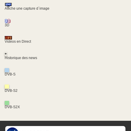
Affiche une capture d´image
3D
Vidéos en Direct
+
Historique des news
DVB-S
DVB-S2
DVB-S2X