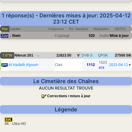
1 réponse(s) - Dernières mises à jour: 2025-04-12
23:12 CET
Pos
Satellite
Fréquence
Pol
Standard
Modulation
SR/FEC
Nom
Cryptage
SID
Audio
Mise à jour
7.0°W
Nilesat 201
11823.50
V
DVB-S
QPSK
27500
5/6
1
1023
Al Hadath Alyoum
Clair
1112
2025-04-12
+
ara
Le Cimetière des Chaînes
AUCUN RESULTAT TROUVE
Corrections / mises à jour
Légende
8K - Ultra HD