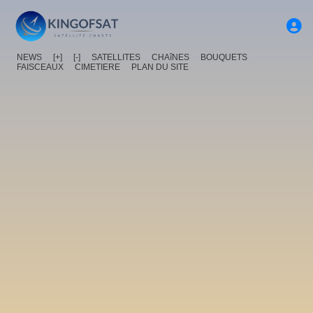
NEWS
[+]
[-]
SATELLITES
CHAîNES
BOUQUETS
FAISCEAUX
CIMETIERE
PLAN DU SITE