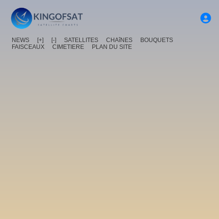
NEWS
[+]
[-]
SATELLITES
CHAîNES
BOUQUETS
FAISCEAUX
CIMETIERE
PLAN DU SITE