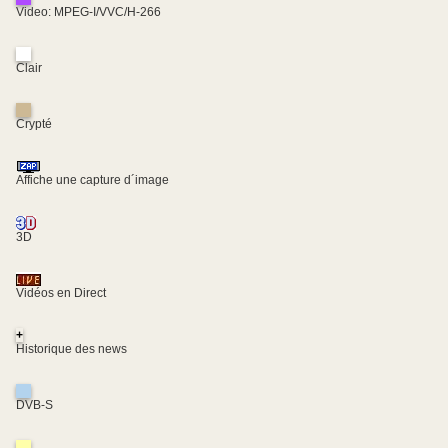
Video: MPEG-I/VVC/H-266
Clair
Crypté
Affiche une capture d´image
3D
Vidéos en Direct
+
Historique des news
DVB-S