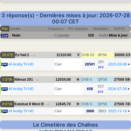
3 réponse(s) - Dernières mises à jour: 2026-07-28
00:07 CET
Pos
Satellite
Fréquence
Pol
Standard
Modulation
SR/FEC
Nom
Cryptage
SID
Audio
Mise à jour
26.0°E
Es'hail 2
11310.00
V
DVB-S2
8PSK
30000
2/3
1
201
Al Araby TV HD
Clair
20501
2025-03-08
+
ara
7.0°W
Nilesat 201
12034.00
H
DVB-S
QPSK
27500
5/6
1
557
Al Araby TV HD
Clair
658
2026-07-28
+
ara
8.0°W
Eutelsat 8 West B
12645.70
H
DVB-S
QPSK
27500
7/8
1
Al Araby TV HD
Clair
3800
3803
2025-12-16
+
Le Cimetière des Chaînes