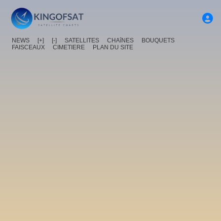
NEWS
[+]
[-]
SATELLITES
CHAîNES
BOUQUETS
FAISCEAUX
CIMETIERE
PLAN DU SITE