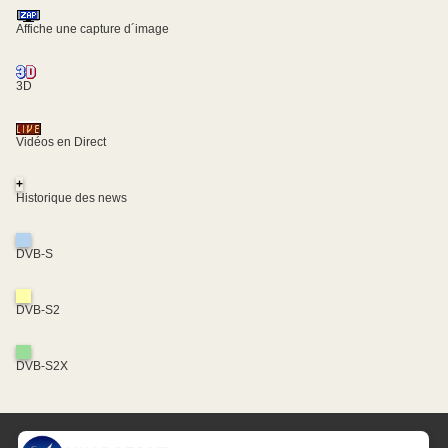
Affiche une capture d´image
3D
Vidéos en Direct
+
Historique des news
DVB-S
DVB-S2
DVB-S2X