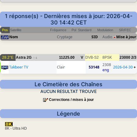
1 réponse(s) - Dernières mises à jour: 2026-04-
30 14:42 CET
Pos
Satellite
Fréquence
Pol
Standard
Modulation
SR/FEC
Nom
Cryptage
SID
Audio
Mise à jour
28.2°E
Astra 2G
11225.00
V
DVB-S2
8PSK
23000
2/3
1
2308
Takbeer TV
Clair
53148
2026-04-30
+
eng
Le Cimetière des Chaînes
AUCUN RESULTAT TROUVE
Corrections / mises à jour
Légende
8K - Ultra HD