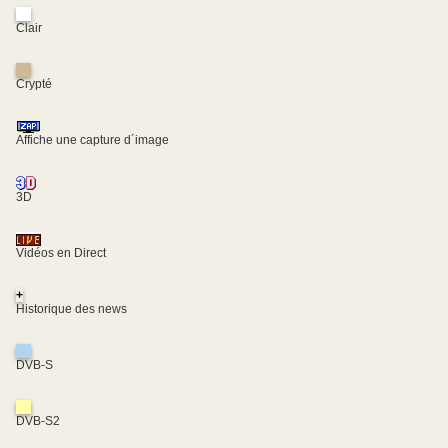
Clair
Crypté
Affiche une capture d´image
3D
Vidéos en Direct
+
Historique des news
DVB-S
DVB-S2