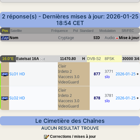
2 réponse(s) - Dernières mises à jour: 2026-01-25
18:54 CET
Pos
Satellite
Fréquence
Pol
Standard
Modulation
SR/FEC
Nom
Cryptage
SID
Audio
Mise à jour
16.0°E
Eutelsat 16A
11470.80
H
DVB-S2
8PSK
30000
3/4
2
Clair
Irdeto 2
3771
SLO1 HD
877
2026-01-25
+
Viaccess 3.0
slo
VideoGuard
Clair
Irdeto 2
3781
SLO2 HD
878
2026-01-25
+
Viaccess 3.0
slo
VideoGuard
Le Cimetière des Chaînes
AUCUN RESULTAT TROUVE
Corrections / mises à jour