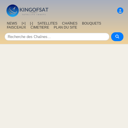
NEWS
[+]
[-]
SATELLITES
CHAîNES
BOUQUETS
FAISCEAUX
CIMETIERE
PLAN DU SITE