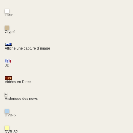
Clair
Crypté
Affiche une capture d´image
3D
Vidéos en Direct
+
Historique des news
DVB-S
DVB-S2