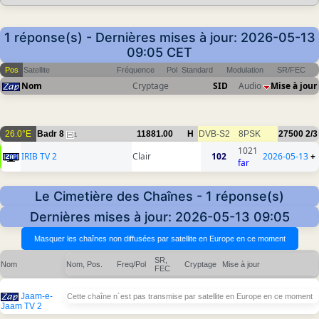
1 réponse(s) - Dernières mises à jour: 2026-05-13
09:05 CET
Pos
Satellite
Fréquence
Pol
Standard
Modulation
SR/FEC
Nom
Cryptage
SID
Audio
Mise à jour
26.0°E
Badr 8
11881.00
H
DVB-S2
8PSK
27500
2/3
1
1021
IRIB TV 2
Clair
102
2026-05-13
+
far
Le Cimetière des Chaînes - 1 réponse(s)
Dernières mises à jour: 2026-05-13 09:05
SR,
Nom
Nom, Pos.
Freq/Pol
Cryptage
Mise à jour
FEC
Jaam-e-
Cette chaîne n´est pas transmise par satellite en Europe en ce moment
Jaam TV 2