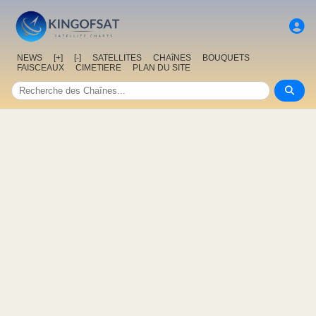
NEWS
[+]
[-]
SATELLITES
CHAîNES
BOUQUETS
FAISCEAUX
CIMETIERE
PLAN DU SITE