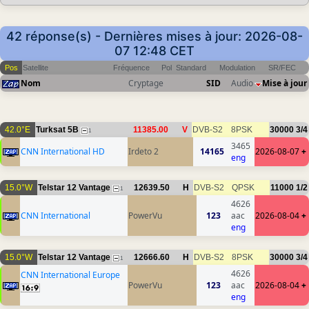
42 réponse(s) - Dernières mises à jour: 2026-08-
07 12:48 CET
Pos
Satellite
Fréquence
Pol
Standard
Modulation
SR/FEC
Nom
Cryptage
SID
Audio
Mise à jour
42.0°E
Turksat 5B
11385.00
V
DVB-S2
8PSK
30000
3/4
1
3465
CNN International HD
Irdeto 2
14165
2026-08-07
+
eng
15.0°W
Telstar 12 Vantage
12639.50
H
DVB-S2
QPSK
11000
1/2
1
4626
CNN International
PowerVu
123
aac
2026-08-04
+
eng
15.0°W
Telstar 12 Vantage
12666.60
H
DVB-S2
8PSK
30000
3/4
1
4626
CNN International Europe
PowerVu
123
aac
2026-08-04
+
eng