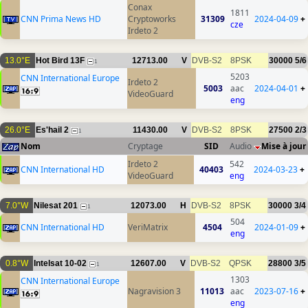
Conax
1811
CNN Prima News HD
Cryptoworks
31309
2024-04-09
+
cze
Irdeto 2
13.0°E
Hot Bird 13F
12713.00
V
DVB-S2
8PSK
30000
5/6
1
5203
CNN International Europe
Irdeto 2
5003
aac
2024-04-01
+
VideoGuard
eng
26.0°E
Es'hail 2
11430.00
V
DVB-S2
8PSK
27500
2/3
1
Nom
Cryptage
SID
Audio
Mise à jour
Irdeto 2
542
CNN International HD
40403
2024-03-23
+
VideoGuard
eng
7.0°W
Nilesat 201
12073.00
H
DVB-S2
8PSK
30000
3/4
1
504
CNN International HD
VeriMatrix
4504
2024-01-09
+
eng
0.8°W
Intelsat 10-02
12607.00
V
DVB-S2
QPSK
28800
3/5
1
1303
CNN International Europe
Nagravision 3
11013
aac
2023-07-16
+
eng