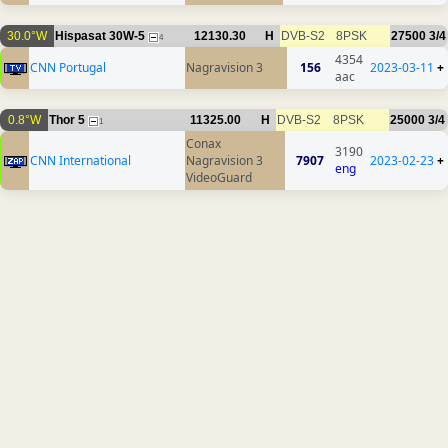
30.0°W
Hispasat 30W-5
12130.30
H
DVB-S2
8PSK
27500
3/4
4
4354
CNN Portugal
Nagravision 3
156
2023-03-11
+
aac
0.8°W
Thor 5
11325.00
H
DVB-S2
8PSK
25000
3/4
1
Conax
3190
CNN International
Nagravision 3
7907
2023-02-23
+
eng
VideoGuard