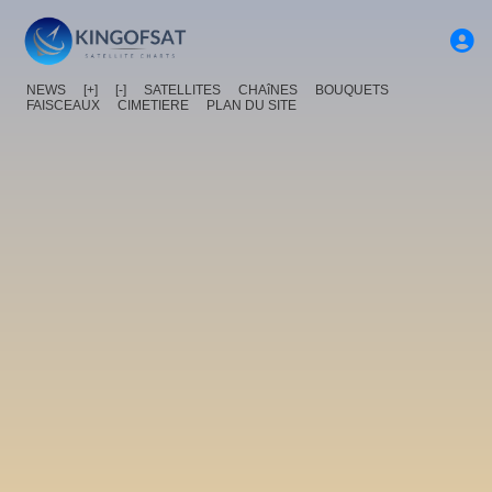
NEWS
[+]
[-]
SATELLITES
CHAîNES
BOUQUETS
FAISCEAUX
CIMETIERE
PLAN DU SITE