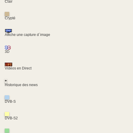
Clair
Crypté
Affiche une capture d´image
3D
Vidéos en Direct
+
Historique des news
DVB-S
DVB-S2