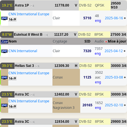
29500
19.2°E
Astra 1P
11778.00
V
DVB-S2
QPSK
1
9/10
CNN International Europe
48
Clair
5710
2025-06-16
+
eng
8.0°W
Eutelsat 8 West B
11137.20
V
DVB-S2
8PSK
27500
3/4
1
Nom
Cryptage
SID
Audio
Mise à jour
7357
CNN International
Clair
7320
2025-04-12
+
eng
39.0°E
Hellas Sat 3
12309.30
H
DVB-S2
8PSK
30000
3/4
1
3502
CNN International Europe
Conax
1125
aac
2025-03-08
+
eng
23.5°E
Astra 3C
12402.00
V
DVB-S2
8PSK
30000
3/4
1
CNN International Europe
Conax
1652
20165
2025-02-10
+
Nagravision 3
eng
23.5°E
Astra 3C
11934.00
V
DVB-S2
8PSK
29900
3/4
1