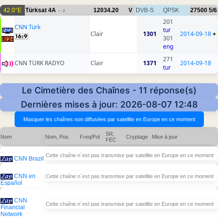
42.0°E
Türksat 4A
12034.20
V
DVB-S
QPSK
27500
5/6
2
201
CNN Türk
tur
Clair
1301
2014-09-18
+
301
eng
271
CNN TÜRK RADYO
Clair
1371
2014-09-18
tur
Le Cimetière des Chaînes - 11 réponse(s)
Dernières mises à jour: 2026-08-07 12:48
SR,
Nom
Nom, Pos.
Freq/Pol
Cryptage
Mise à jour
FEC
Cette chaîne n´est pas transmise par satellite en Europe en ce moment
CNN Brazil
CNN en
Cette chaîne n´est pas transmise par satellite en Europe en ce moment
Español
CNN
Cette chaîne n´est pas transmise par satellite en Europe en ce moment
Financial
Network