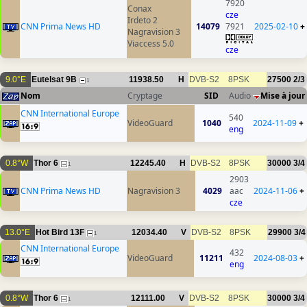
7920
Conax
cze
Irdeto 2
CNN Prima News HD
14079
7921
2025-02-10
+
Nagravision 3
Viaccess 5.0
cze
9.0°E
Eutelsat 9B
11938.50
H
DVB-S2
8PSK
27500
2/3
1
Nom
Cryptage
SID
Audio
Mise à jour
CNN International Europe
540
VideoGuard
1040
2024-11-09
+
eng
0.8°W
Thor 6
12245.40
H
DVB-S2
8PSK
30000
3/4
1
2903
CNN Prima News HD
Nagravision 3
4029
aac
2024-11-06
+
cze
13.0°E
Hot Bird 13F
12034.40
V
DVB-S2
8PSK
29900
3/4
1
CNN International Europe
432
VideoGuard
11211
2024-08-03
+
eng
0.8°W
Thor 6
12111.00
V
DVB-S2
8PSK
30000
3/4
1