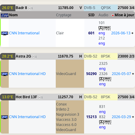
26.0°E
Badr 8
11785.00
V
DVB-S
QPSK
27500
3/4
1
Nom
Cryptage
SID
Audio
Mise à jour
101
CNN International
Clair
601
eng
2026-06-13
+
212
eng
28.2°E
Astra 2G
11670.75
H
DVB-S2
8PSK
23000
2/3
1
2325
eng
CNN International HD
VideoGuard
50290
2326
2026-05-07
+
eng
13.0°E
Hot Bird 13F
11257.70
H
DVB-S2
8PSK
27500
3/4
1
Conax
831
Irdeto 2
eng
Nagravision 3
CNN International HD
15213
832
2026-03-29
+
Viaccess 3.0
Viaccess 6.0
eng
VideoGuard