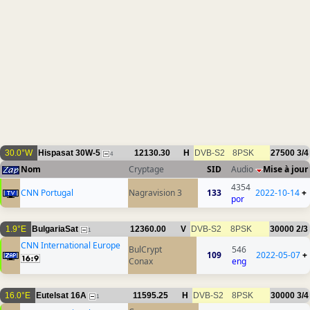
30.0°W
Hispasat 30W-5
12130.30
H
DVB-S2
8PSK
27500
3/4
4
Nom
Cryptage
SID
Audio
Mise à jour
4354
CNN Portugal
Nagravision 3
133
2022-10-14
+
por
1.9°E
BulgariaSat
12360.00
V
DVB-S2
8PSK
30000
2/3
1
CNN International Europe
BulCrypt
546
109
2022-05-07
+
Conax
eng
16.0°E
Eutelsat 16A
11595.25
H
DVB-S2
8PSK
30000
3/4
1