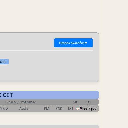
Options avancées
▼
clair
09 CET
Réseau, Débit binaire
NID
TID
VPID
Audio
PMT
PCR
TXT
Mise à jour