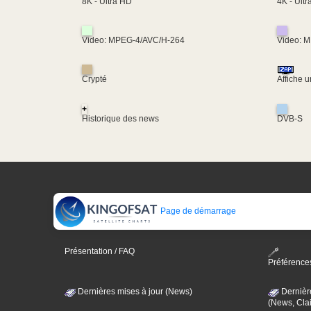
4K - Ult
8K - Ultra HD
Video: MPEG-4/AVC/H-264
Video: 
Crypté
Affiche 
+
Historique des news
DVB-S
Page de démarrage
Présentation / FAQ
Préférence
Dernières mises à jour (News)
Dernièr
(News, Clai