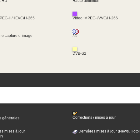
ra HD
Haute définition
MPEG-H/HEVC/H-265
Video: MPEG-I/VVC/H-266
une capture d´image
3D
DVB-S2
Corrections / mises à jour
s générales
es mises à jour
Dernières mises à jour (News, Hotbi
r)