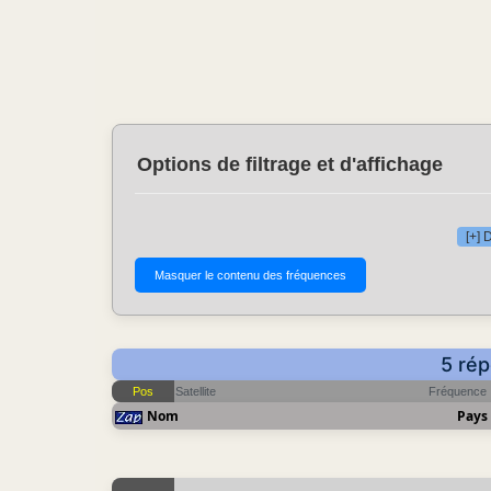
Options de filtrage et d'affichage
[+] 
5 rép
Pos
Satellite
Fréquence
Nom
Pays