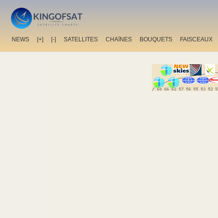
NEWS
[+]
[-]
SATELLITES
CHAîNES
BOUQUETS
FAISCEAUX