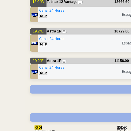
15.0°W
Telstar 12 Vantage
12666.60
1
Canal 24 Horas
Espa
19.2°E
Astra 1P
10729.00
1
Canal 24 Horas
Espa
19.2°E
Astra 1P
11156.00
1
Canal 24 Horas
Espa