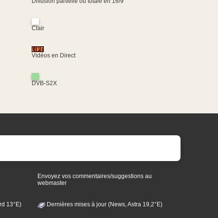
Diffusion partielle ou totale en 16/9
Clair
Vidéos en Direct
DVB-S2X
Envoyez vos commentaires/suggestions au
webmaster
rd 13°E)
Dernières mises à jour (News, Astra 19,2°E)