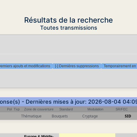
Résultats de la recherche
Toutes transmissions
Derniers ajouts et modifications
[-] Dernières suppressions
Temporairement en 
onse(s) - Dernières mises à jour: 2026-08-04 04:
Pol
Txp
Zone de couverture
Standard
Modulation
SR/FEC
Thématique
Bouquets
Cryptage
SID
Europe & Middle-