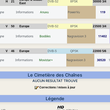
H
21
DVB-S2
8PSK
30000
3/4
East
gne
Informations
Anuvu
PowerVu
119
V
50
Europe
DVB-S2
8PSK
23500
3/4
gne
Informations
Boobles
Nagravision 3
11402
V
46
Europe
DVB-S
QPSK
22000
5/6
gne
Informations
Movistar+
Nagravision 3
30520
Le Cimetière des Chaînes
AUCUN RESULTAT TROUVE
Corrections / mises à jour
Légende