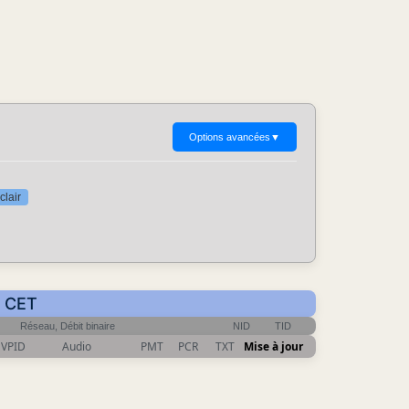
Options avancées
▼
clair
0 CET
Réseau, Débit binaire
NID
TID
VPID
Audio
PMT
PCR
TXT
Mise à jour