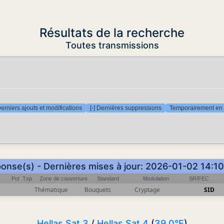
Résultats de la recherche
Toutes transmissions
Derniers ajouts et modifications
[-] Dernières suppressions
Temporairement en 
ponse(s) - Dernières mises à jour: 2026-01-02 14:1
Pol
Txp
Zone de couverture
Standard
Modulation
SR/FEC
Thématique
Bouquets
Cryptage
SID
Hellas Sat 3
/
Hellas Sat 4
(
39.0°E
)