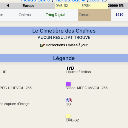
H
-
Europe
DVB-S2
8PSK
29999
5/6
ie
Cinéma
Tring Digital
Conax
1210
Le Cimetière des Chaînes
AUCUN RESULTAT TROUVE
Corrections / mises à jour
Légende
ra HD
Haute définition
MPEG-H/HEVC/H-265
Video: MPEG-I/VVC/H-266
une capture d´image
3D
DVB-S2