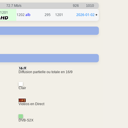
72.7 Mb/s
926
1010
1201
1202
alb
295
1201
2026-01-02
+
Diffusion partielle ou totale en 16/9
Clair
Vidéos en Direct
DVB-S2X