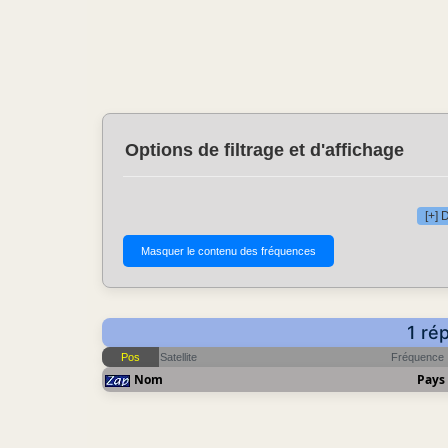
Options de filtrage et d'affichage
[+] 
1 ré
Pos
Satellite
Fréquence
Nom
Pays