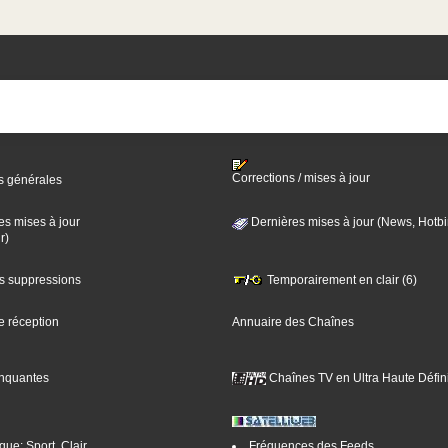
Corrections / mises à jour
s générales
es mises à jour
Dernières mises à jour (News, Hotbi
r)
es suppressions
Temporairement en clair (6)
e réception
Annuaire des Chaînes
nquantes
Chaînes TV en Ultra Haute Défini
ue: Sport, Clair
Fréquences des Feeds