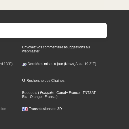
Envoyez vos commentaires/suggestions au
webmaster
rd 13°E)
Dernières mises à jour (News, Astra 19,2°E)
Recherche des Chaînes
Bouquets
(
Français
- Canal+ France
- TNTSAT
-
Bis
- Orange
- Fransat
)
tion
Transmissions en 3D