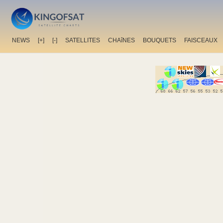
NEWS
[+]
[-]
SATELLITES
CHAîNES
BOUQUETS
FAISCEAUX