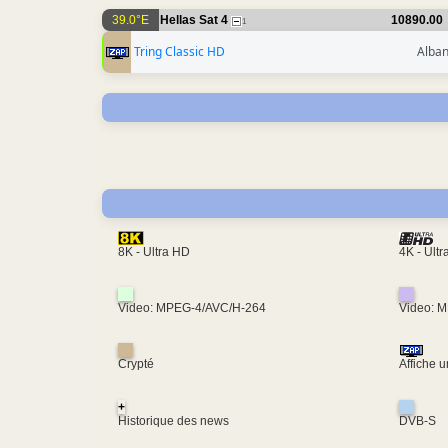
39.0°E
Hellas Sat 4
10890.00
1
Tring Classic HD
Alban
4K - Ult
8K - Ultra HD
Video: MPEG-4/AVC/H-264
Video: 
Crypté
Affiche 
+
Historique des news
DVB-S