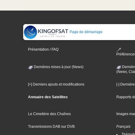
Page de démarrage
Présentation / FAQ
Préférence
Dernières mises à jour (News)
Dernièr
(News, Clai
[+] Derniers ajouts et modifications
[-] Dernièr
Annuaire des Satellites
Rapports d
Le Cimetière des Chaînes
Images ma
Transmissions DAB sur DVB
Français
Thématiq