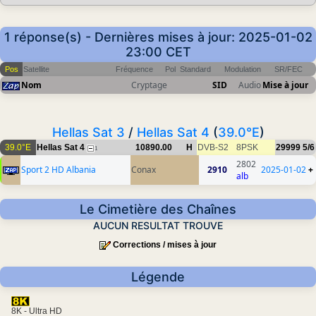
1 réponse(s) - Dernières mises à jour: 2025-01-02
23:00 CET
Pos
Satellite
Fréquence
Pol
Standard
Modulation
SR/FEC
Nom
Cryptage
SID
Audio
Mise à jour
Hellas Sat 3
/
Hellas Sat 4
(
39.0°E
)
39.0°E
Hellas Sat 4
10890.00
H
DVB-S2
8PSK
29999
5/6
1
2802
Sport 2 HD Albania
Conax
2910
2025-01-02
+
alb
Le Cimetière des Chaînes
AUCUN RESULTAT TROUVE
Corrections / mises à jour
Légende
8K - Ultra HD