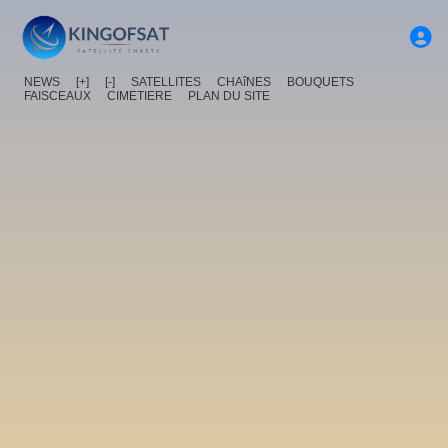
NEWS
[+]
[-]
SATELLITES
CHAîNES
BOUQUETS
FAISCEAUX
CIMETIERE
PLAN DU SITE