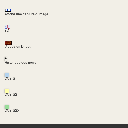
Affiche une capture d´image
3D
Vidéos en Direct
+
Historique des news
DVB-S
DVB-S2
DVB-S2X