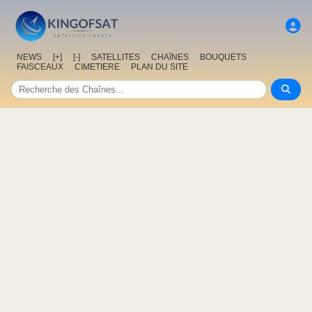
NEWS
[+]
[-]
SATELLITES
CHAîNES
BOUQUETS
FAISCEAUX
CIMETIERE
PLAN DU SITE