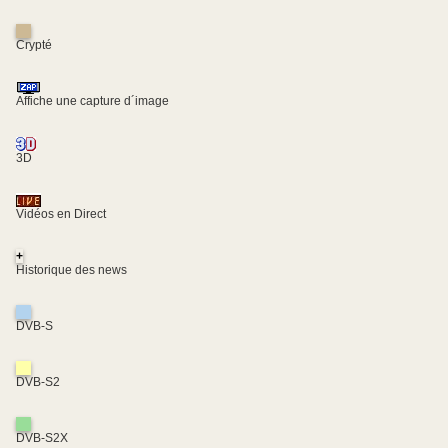
Crypté
Affiche une capture d´image
3D
Vidéos en Direct
+
Historique des news
DVB-S
DVB-S2
DVB-S2X