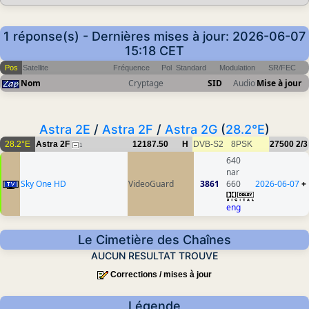
1 réponse(s) - Dernières mises à jour: 2026-06-07
15:18 CET
Pos
Satellite
Fréquence
Pol
Standard
Modulation
SR/FEC
Nom
Cryptage
SID
Audio
Mise à jour
Astra 2E
/
Astra 2F
/
Astra 2G
(
28.2°E
)
28.2°E
Astra 2F
12187.50
H
DVB-S2
8PSK
27500
2/3
1
640
nar
Sky One HD
VideoGuard
3861
660
2026-06-07
+
eng
Le Cimetière des Chaînes
AUCUN RESULTAT TROUVE
Corrections / mises à jour
Légende