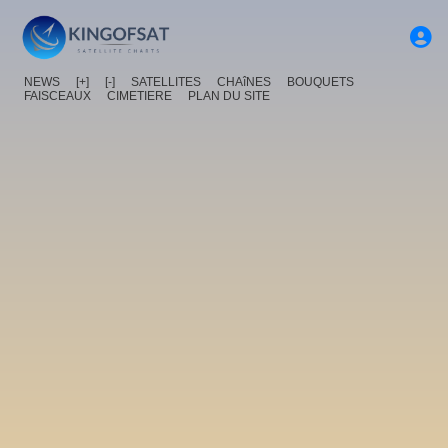
NEWS
[+]
[-]
SATELLITES
CHAîNES
BOUQUETS
FAISCEAUX
CIMETIERE
PLAN DU SITE