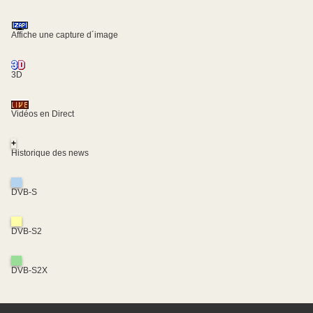
Affiche une capture d´image
3D
Vidéos en Direct
+
Historique des news
DVB-S
DVB-S2
DVB-S2X