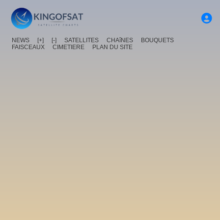
NEWS
[+]
[-]
SATELLITES
CHAîNES
BOUQUETS
FAISCEAUX
CIMETIERE
PLAN DU SITE