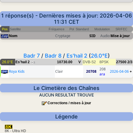
1 réponse(s) - Dernières mises à jour: 2026-04-06
11:31 CET
Pos
Satellite
Fréquence
Pol
Standard
Modulation
SR/FEC
Nom
Cryptage
SID
Audio
Mise à jour
Badr 7
/
Badr 8
/
Es'hail 2
(
26.0°E
)
26.0°E
Es'hail 2
10730.00
V
DVB-S2
8PSK
27500
2/3
1
208
Roya Kids
Clair
20708
2026-04-06
+
ara
Le Cimetière des Chaînes
AUCUN RESULTAT TROUVE
Corrections / mises à jour
Légende
8K - Ultra HD