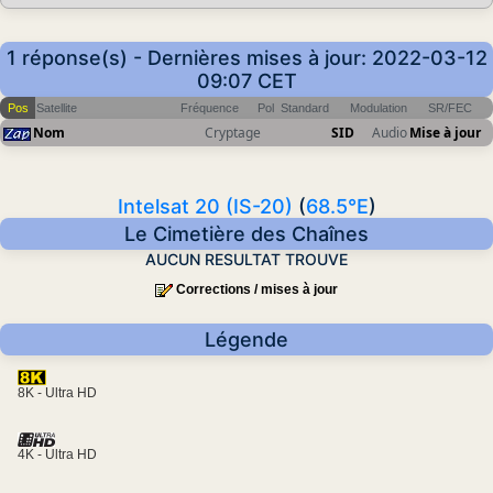
1 réponse(s) - Dernières mises à jour: 2022-03-12
09:07 CET
Pos
Satellite
Fréquence
Pol
Standard
Modulation
SR/FEC
Nom
Cryptage
SID
Audio
Mise à jour
Intelsat 20 (IS-20)
(
68.5°E
)
Le Cimetière des Chaînes
AUCUN RESULTAT TROUVE
Corrections / mises à jour
Légende
8K - Ultra HD
4K - Ultra HD