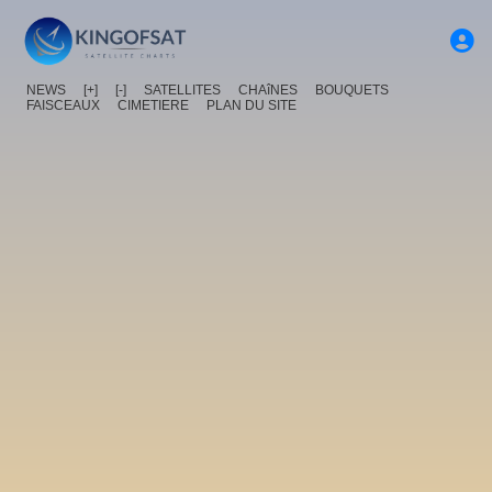
NEWS
[+]
[-]
SATELLITES
CHAîNES
BOUQUETS
FAISCEAUX
CIMETIERE
PLAN DU SITE