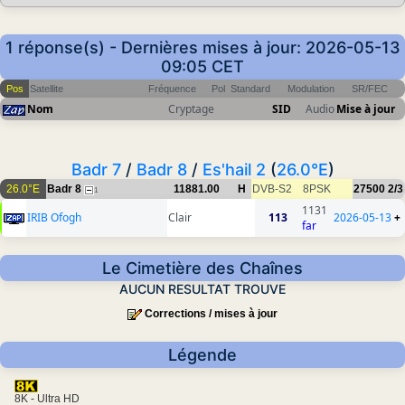
1 réponse(s) - Dernières mises à jour: 2026-05-13
09:05 CET
Pos
Satellite
Fréquence
Pol
Standard
Modulation
SR/FEC
Nom
Cryptage
SID
Audio
Mise à jour
Badr 7
/
Badr 8
/
Es'hail 2
(
26.0°E
)
26.0°E
Badr 8
11881.00
H
DVB-S2
8PSK
27500
2/3
1
1131
IRIB Ofogh
Clair
113
2026-05-13
+
far
Le Cimetière des Chaînes
AUCUN RESULTAT TROUVE
Corrections / mises à jour
Légende
8K - Ultra HD