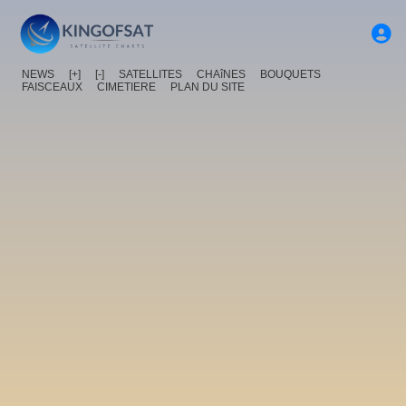
NEWS
[+]
[-]
SATELLITES
CHAîNES
BOUQUETS
FAISCEAUX
CIMETIERE
PLAN DU SITE