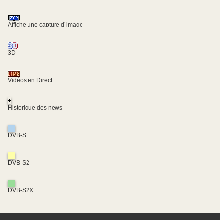
Affiche une capture d´image
3D
Vidéos en Direct
+
Historique des news
DVB-S
DVB-S2
DVB-S2X