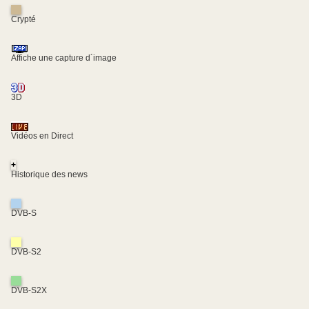
Crypté
Affiche une capture d´image
3D
Vidéos en Direct
+
Historique des news
DVB-S
DVB-S2
DVB-S2X