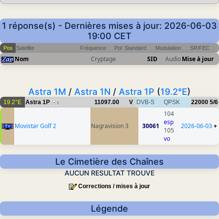
1 réponse(s) - Dernières mises à jour: 2026-06-03
19:00 CET
Pos
Satellite
Fréquence
Pol
Standard
Modulation
SR/FEC
Nom
Cryptage
SID
Audio
Mise à jour
Astra 1M
/
Astra 1N
/
Astra 1P
(
19.2°E
)
19.2°E
Astra 1P
11097.00
V
DVB-S
QPSK
22000
5/6
1
104
esp
Movistar Golf 2
Nagravision 3
30061
2026-06-03
+
105
vo
Le Cimetière des Chaînes
AUCUN RESULTAT TROUVE
Corrections / mises à jour
Légende