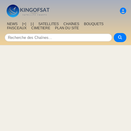
NEWS
[+]
[-]
SATELLITES
CHAîNES
BOUQUETS
FAISCEAUX
CIMETIERE
PLAN DU SITE