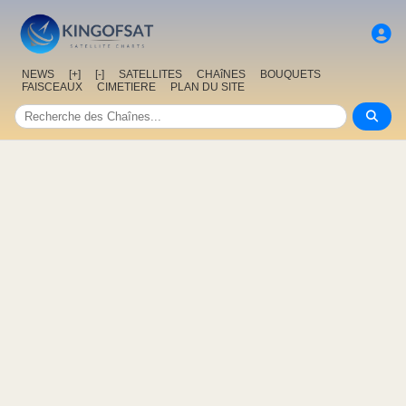
NEWS
[+]
[-]
SATELLITES
CHAîNES
BOUQUETS
FAISCEAUX
CIMETIERE
PLAN DU SITE