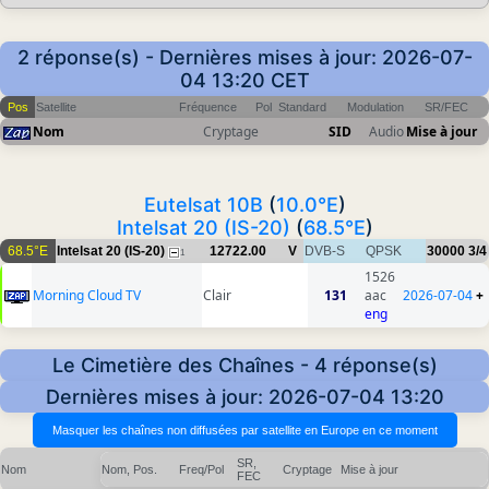
2 réponse(s) - Dernières mises à jour: 2026-07-
04 13:20 CET
Pos
Satellite
Fréquence
Pol
Standard
Modulation
SR/FEC
Nom
Cryptage
SID
Audio
Mise à jour
Eutelsat 10B
(
10.0°E
)
Intelsat 20 (IS-20)
(
68.5°E
)
68.5°E
Intelsat 20 (IS-20)
12722.00
V
DVB-S
QPSK
30000
3/4
1
1526
Morning Cloud TV
Clair
131
aac
2026-07-04
+
eng
Le Cimetière des Chaînes - 4 réponse(s)
Dernières mises à jour: 2026-07-04 13:20
SR,
Nom
Nom, Pos.
Freq/Pol
Cryptage
Mise à jour
FEC