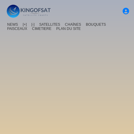
NEWS
[+]
[-]
SATELLITES
CHAîNES
BOUQUETS
FAISCEAUX
CIMETIERE
PLAN DU SITE