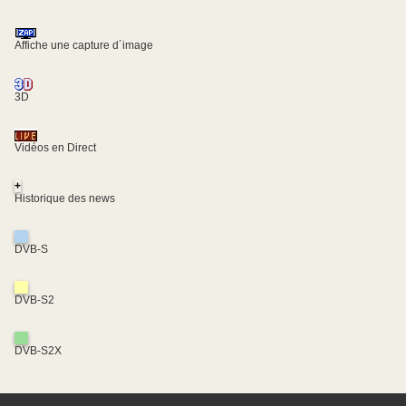
Affiche une capture d´image
3D
Vidéos en Direct
+
Historique des news
DVB-S
DVB-S2
DVB-S2X