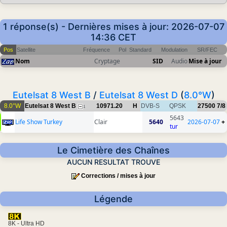
1 réponse(s) - Dernières mises à jour: 2026-07-07
14:36 CET
Pos
Satellite
Fréquence
Pol
Standard
Modulation
SR/FEC
Nom
Cryptage
SID
Audio
Mise à jour
Eutelsat 8 West B
/
Eutelsat 8 West D
(
8.0°W
)
8.0°W
Eutelsat 8 West B
10971.20
H
DVB-S
QPSK
27500
7/8
1
5643
Life Show Turkey
Clair
5640
2026-07-07
+
tur
Le Cimetière des Chaînes
AUCUN RESULTAT TROUVE
Corrections / mises à jour
Légende
8K - Ultra HD