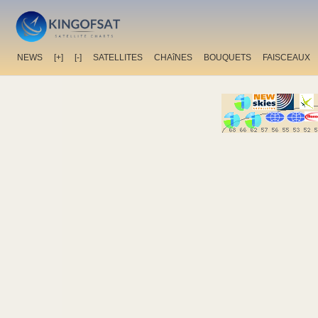
NEWS
[+]
[-]
SATELLITES
CHAîNES
BOUQUETS
FAISCEAUX