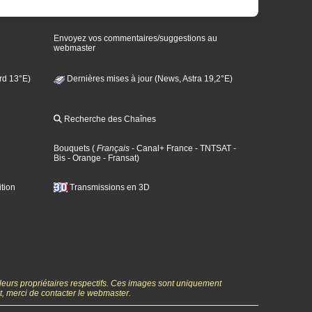
Envoyez vos commentaires/suggestions au
webmaster
rd 13°E)
Dernières mises à jour (News, Astra 19,2°E)
Recherche des Chaînes
Bouquets
(
Français
- Canal+ France
- TNTSAT
-
Bis
- Orange
- Fransat
)
tion
Transmissions en 3D
 leurs propriétaires respectifs. Ces images sont uniquement
ht, merci de contacter le webmaster.