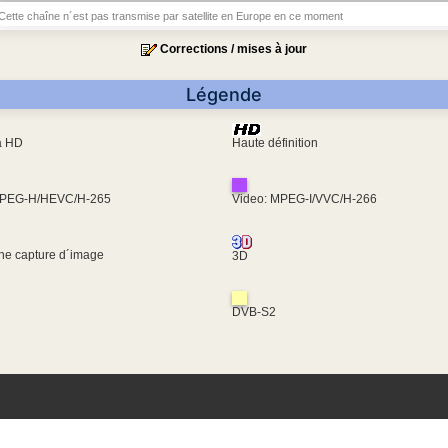
Cette chaîne n´est pas transmise par satellite en Europe en ce moment
Corrections / mises à jour
Légende
ra HD
Haute définition
MPEG-H/HEVC/H-265
Video: MPEG-I/VVC/H-266
une capture d´image
3D
DVB-S2