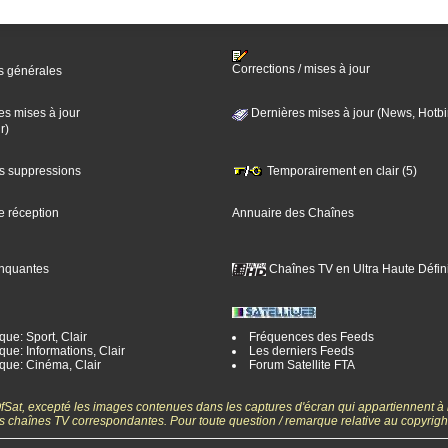
Corrections / mises à jour
s générales
es mises à jour
Dernières mises à jour (News, Hotbi
r)
es suppressions
Temporairement en clair (5)
e réception
Annuaire des Chaînes
nquantes
Chaînes TV en Ultra Haute Défini
ue: Sport, Clair
Fréquences des Feeds
ue: Informations, Clair
Les derniers Feeds
que: Cinéma, Clair
Forum Satellite FTA
gOfSat, excepté les images contenues dans les captures d'écran qui appartiennent à
 des chaînes TV correspondantes. Pour toute question / remarque relative au copyrig