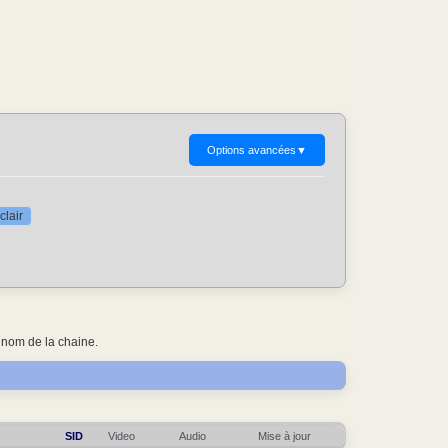
Options avancées
▼
clair
 nom de la chaine.
SID
Video
Audio
Mise à jour