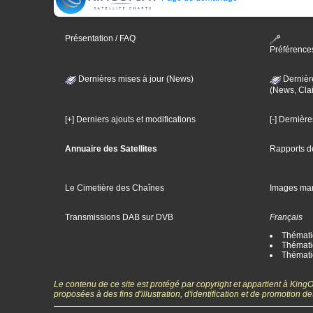
Présentation / FAQ
Préférence
Dernières mises à jour (News)
Dernièr
(News, Clai
[+] Derniers ajouts et modifications
[-] Dernièr
Annuaire des Satellites
Rapports d
Le Cimetière des Chaînes
Images ma
Transmissions DAB sur DVB
Français
Thématiq
Thématiq
Thémati
Le contenu de ce site est protégé par copyright et appartient à Kin
proposées à des fins d'illustration, d'identification et de promotion