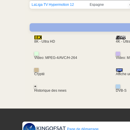
LaLiga TV Hypermotion 12
Espagne
4K - Ult
8K - Ultra HD
Video: MPEG-4/AVC/H-264
Video: 
Crypté
Affiche 
+
Historique des news
DVB-S
Page de démarrage