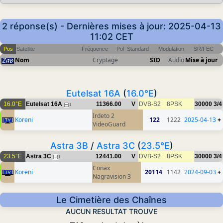
2 réponse(s) - Dernières mises à jour: 2025-04-13
11:02 CET
Pos
Satellite
Fréquence
Pol
Standard
Modulation
SR/FEC
Nom
Cryptage
SID
Audio
Mise à jour
Eutelsat 16A
(
16.0°E
)
16.0°E
Eutelsat 16A
11366.00
V
DVB-S2
8PSK
30000
3/4
1
Irdeto 2
Koreni
122
1222
2025-04-13
+
VideoGuard
Astra 3B
/
Astra 3C
(
23.5°E
)
23.5°E
Astra 3C
12441.00
V
DVB-S2
8PSK
30000
3/4
1
Conax
Koreni
20114
1142
2024-09-03
+
Nagravision 3
Le Cimetière des Chaînes
AUCUN RESULTAT TROUVE