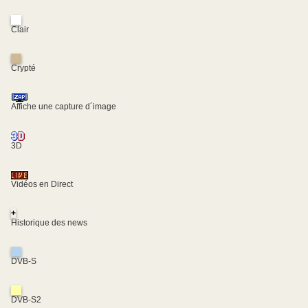
Clair
Crypté
Affiche une capture d´image
3D
Vidéos en Direct
+
Historique des news
DVB-S
DVB-S2