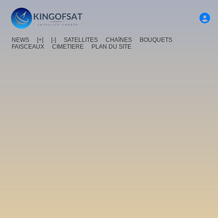
NEWS
[+]
[-]
SATELLITES
CHAîNES
BOUQUETS
FAISCEAUX
CIMETIERE
PLAN DU SITE