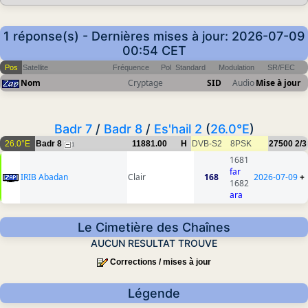
1 réponse(s) - Dernières mises à jour: 2026-07-09
00:54 CET
Pos
Satellite
Fréquence
Pol
Standard
Modulation
SR/FEC
Nom
Cryptage
SID
Audio
Mise à jour
Badr 7
/
Badr 8
/
Es'hail 2
(
26.0°E
)
26.0°E
Badr 8
11881.00
H
DVB-S2
8PSK
27500
2/3
1
1681
far
IRIB Abadan
Clair
168
2026-07-09
+
1682
ara
Le Cimetière des Chaînes
AUCUN RESULTAT TROUVE
Corrections / mises à jour
Légende