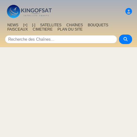
NEWS
[+]
[-]
SATELLITES
CHAîNES
BOUQUETS
FAISCEAUX
CIMETIERE
PLAN DU SITE