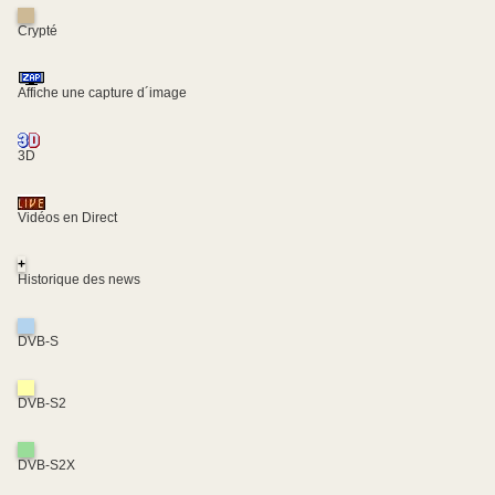
Crypté
Affiche une capture d´image
3D
Vidéos en Direct
+
Historique des news
DVB-S
DVB-S2
DVB-S2X