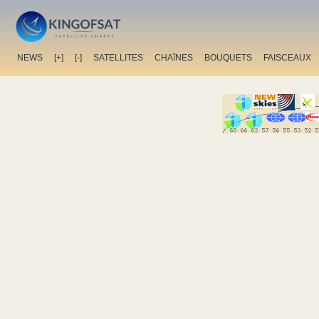
NEWS
[+]
[-]
SATELLITES
CHAîNES
BOUQUETS
FAISCEAUX