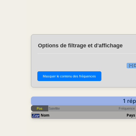
Options de filtrage et d'affichage
[+] 
1 ré
Pos
Satellite
Fréquence
Nom
Pays