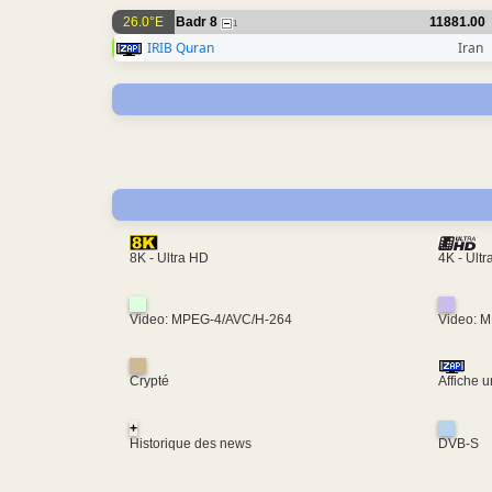
26.0°E
Badr 8
11881.00
1
IRIB Quran
Iran
4K - Ult
8K - Ultra HD
Video: MPEG-4/AVC/H-264
Video: 
Crypté
Affiche 
+
Historique des news
DVB-S