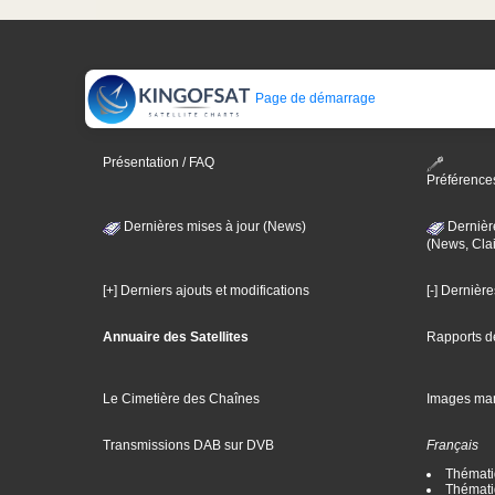
Page de démarrage
Présentation / FAQ
Préférence
Dernières mises à jour (News)
Dernièr
(News, Clai
[+] Derniers ajouts et modifications
[-] Dernièr
Annuaire des Satellites
Rapports d
Le Cimetière des Chaînes
Images ma
Transmissions DAB sur DVB
Français
Thématiq
Thématiq