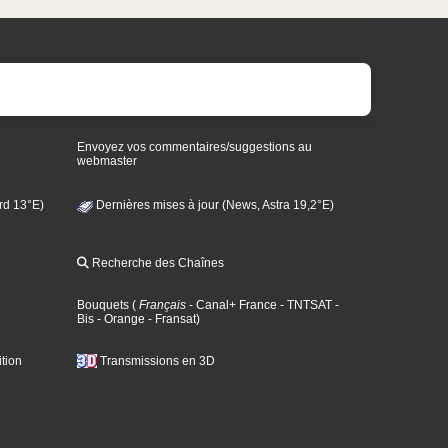
Envoyez vos commentaires/suggestions au
webmaster
rd 13°E)
Dernières mises à jour (News, Astra 19,2°E)
Recherche des Chaînes
Bouquets
(
Français
- Canal+ France
- TNTSAT
-
Bis
- Orange
- Fransat
)
tion
Transmissions en 3D