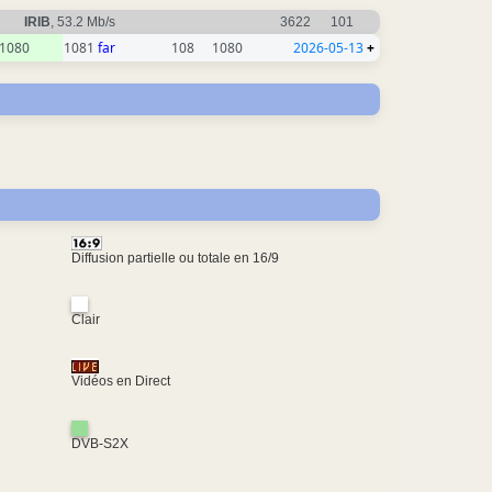
IRIB
, 53.2 Mb/s
3622
101
1080
1081
far
108
1080
2026-05-13
+
Diffusion partielle ou totale en 16/9
Clair
Vidéos en Direct
DVB-S2X