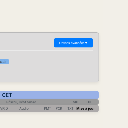
Options avancées
▼
clair
5 CET
Réseau, Débit binaire
NID
TID
VPID
Audio
PMT
PCR
TXT
Mise à jour