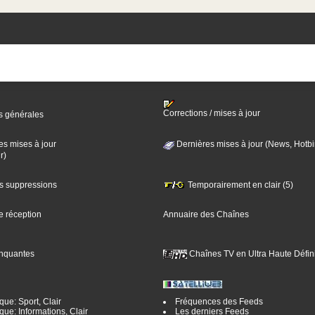
Corrections / mises à jour
s générales
es mises à jour
Dernières mises à jour (News, Hotbi
r)
es suppressions
Temporairement en clair (5)
e réception
Annuaire des Chaînes
nquantes
Chaînes TV en Ultra Haute Défini
ue: Sport, Clair
Fréquences des Feeds
ue: Informations, Clair
Les derniers Feeds