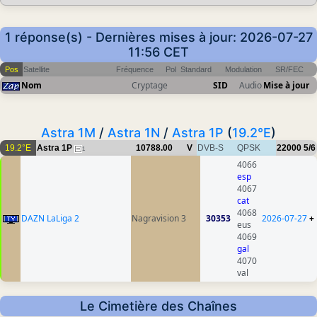
1 réponse(s) - Dernières mises à jour: 2026-07-27
11:56 CET
Pos
Satellite
Fréquence
Pol
Standard
Modulation
SR/FEC
Nom
Cryptage
SID
Audio
Mise à jour
Astra 1M
/
Astra 1N
/
Astra 1P
(
19.2°E
)
19.2°E
Astra 1P
10788.00
V
DVB-S
QPSK
22000
5/6
1
4066
esp
4067
cat
4068
DAZN LaLiga 2
Nagravision 3
30353
2026-07-27
+
eus
4069
gal
4070
val
Le Cimetière des Chaînes