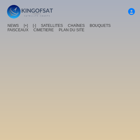
NEWS
[+]
[-]
SATELLITES
CHAîNES
BOUQUETS
FAISCEAUX
CIMETIERE
PLAN DU SITE