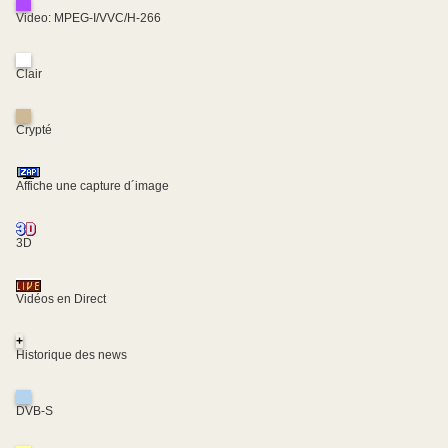
Video: MPEG-I/VVC/H-266
Clair
Crypté
Affiche une capture d´image
3D
Vidéos en Direct
+
Historique des news
DVB-S