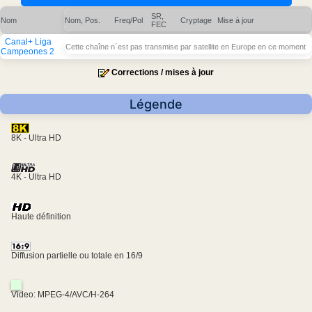
SR,
Nom
Nom, Pos.
Freq/Pol
Cryptage
Mise à jour
FEC
Canal+ Liga
Cette chaîne n´est pas transmise par satellite en Europe en ce moment
Campeones 2
Corrections / mises à jour
Légende
8K - Ultra HD
4K - Ultra HD
Haute définition
Diffusion partielle ou totale en 16/9
Video: MPEG-4/AVC/H-264