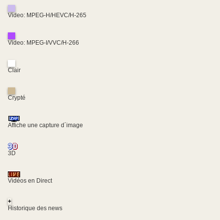
Video: MPEG-H/HEVC/H-265
Video: MPEG-I/VVC/H-266
Clair
Crypté
Affiche une capture d´image
3D
Vidéos en Direct
+
Historique des news