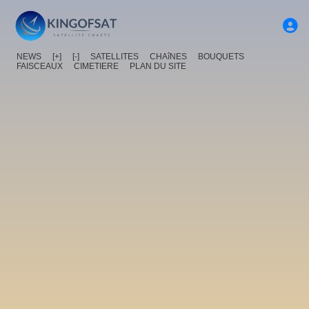
NEWS
[+]
[-]
SATELLITES
CHAîNES
BOUQUETS
FAISCEAUX
CIMETIERE
PLAN DU SITE