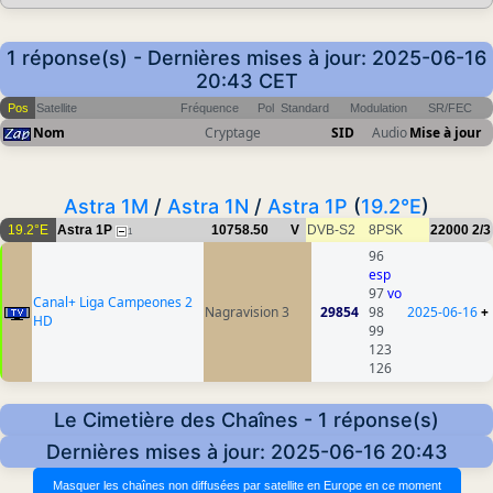
1 réponse(s) - Dernières mises à jour: 2025-06-16
20:43 CET
Pos
Satellite
Fréquence
Pol
Standard
Modulation
SR/FEC
Nom
Cryptage
SID
Audio
Mise à jour
Astra 1M
/
Astra 1N
/
Astra 1P
(
19.2°E
)
19.2°E
Astra 1P
10758.50
V
DVB-S2
8PSK
22000
2/3
1
96
esp
97
vo
Canal+ Liga Campeones 2
Nagravision 3
29854
98
2025-06-16
+
HD
99
123
126
Le Cimetière des Chaînes - 1 réponse(s)
Dernières mises à jour: 2025-06-16 20:43