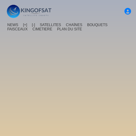
NEWS
[+]
[-]
SATELLITES
CHAîNES
BOUQUETS
FAISCEAUX
CIMETIERE
PLAN DU SITE