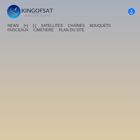
NEWS
[+]
[-]
SATELLITES
CHAîNES
BOUQUETS
FAISCEAUX
CIMETIERE
PLAN DU SITE