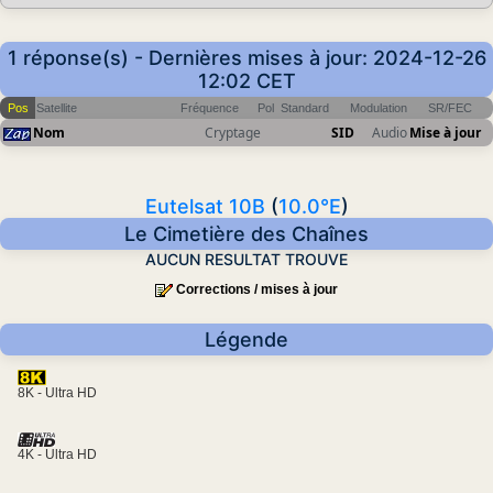
1 réponse(s) - Dernières mises à jour: 2024-12-26
12:02 CET
Pos
Satellite
Fréquence
Pol
Standard
Modulation
SR/FEC
Nom
Cryptage
SID
Audio
Mise à jour
Eutelsat 10B
(
10.0°E
)
Le Cimetière des Chaînes
AUCUN RESULTAT TROUVE
Corrections / mises à jour
Légende
8K - Ultra HD
4K - Ultra HD