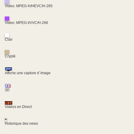
Video: MPEG-H/HEVC/H-265
Video: MPEG-I/VVC/H-266
Clair
Crypté
Affiche une capture d´image
3D
Vidéos en Direct
+
Historique des news