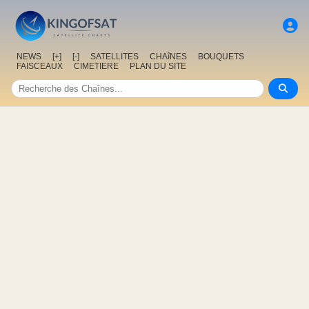
NEWS
[+]
[-]
SATELLITES
CHAîNES
BOUQUETS
FAISCEAUX
CIMETIERE
PLAN DU SITE