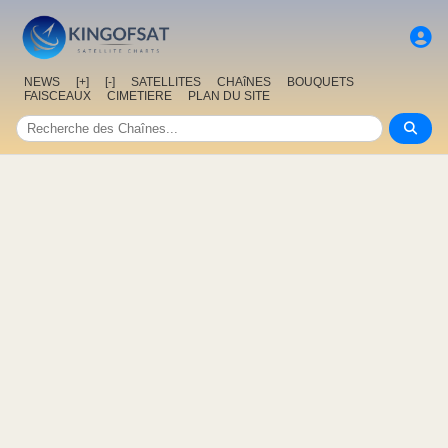
NEWS
[+]
[-]
SATELLITES
CHAîNES
BOUQUETS
FAISCEAUX
CIMETIERE
PLAN DU SITE