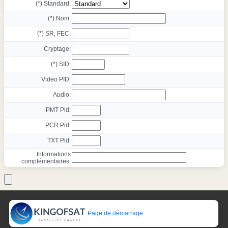
(*) Standard:
(*) Nom:
(*) SR, FEC:
Cryptage:
(*) SID:
Video PID:
Audio:
PMT Pid:
PCR Pid:
TXT Pid:
Informations
complémentaires:
Page de démarrage