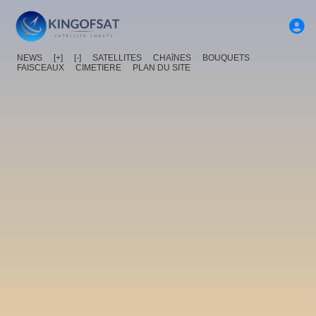
NEWS
[+]
[-]
SATELLITES
CHAîNES
BOUQUETS
FAISCEAUX
CIMETIERE
PLAN DU SITE