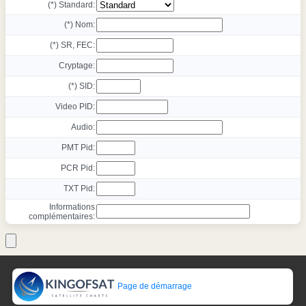
(*) Standard:
(*) Nom:
(*) SR, FEC:
Cryptage:
(*) SID:
Video PID:
Audio:
PMT Pid:
PCR Pid:
TXT Pid:
Informations
complémentaires:
Page de démarrage